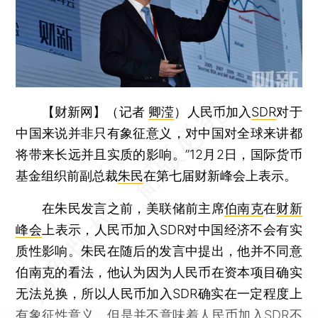
【财新网】（记者
卿滢
）
人民币加入
SDR
对于
中国来说并非只有象征意义，对中国对全球来讲都
将带来长远并且实质的影响。”12月2日，国际货币
基金组织前副总裁
朱民
在第七届财新峰会上表示。
在朱民发言之前，美联储前主席
伯南克
在
财新
峰会
上表示，人民币加入SDR对中国经济不会有实
质性影响。朱民在随后的发言中提出，他并不同意
伯南克的看法，他认为因为人民币在资本项目确实
无法兑换，所以人民币加入SDR确实在一定程度上
有象征性意义，但是并不意味着人民币加入SDR不