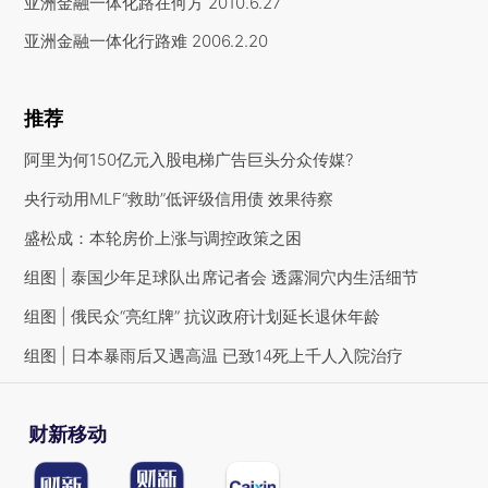
亚洲金融一体化路在何方
2010.6.27
亚洲金融一体化行路难
2006.2.20
推荐
阿里为何150亿元入股电梯广告巨头分众传媒?
央行动用MLF“救助”低评级信用债 效果待察
盛松成：本轮房价上涨与调控政策之困
组图 | 泰国少年足球队出席记者会 透露洞穴内生活细节
组图 | 俄民众“亮红牌” 抗议政府计划延长退休年龄
组图 | 日本暴雨后又遇高温 已致14死上千人入院治疗
财新移动