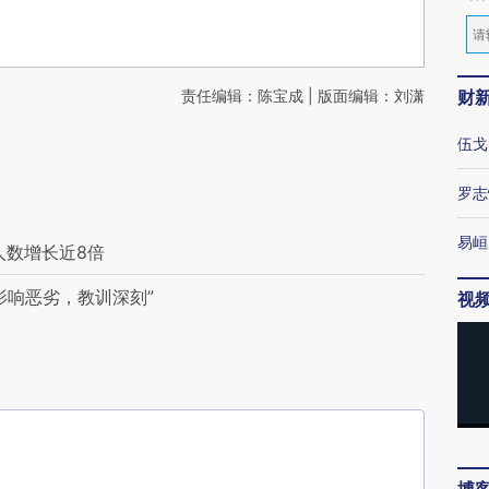
责任编辑：陈宝成 | 版面编辑：刘潇
财
伍戈
罗志
易峘
人数增长近8倍
影响恶劣，教训深刻”
视