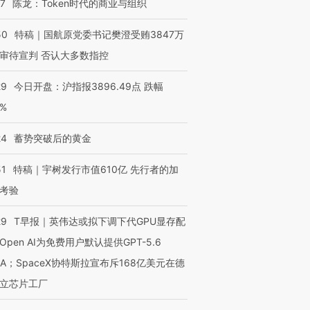
07
陈龙：Token时代的商业与组织
50
特稿｜国航原党委书记樊澄受贿3847万
审待宣判 否认大多数指控
29
今日开盘：沪指报3896.49点 跌幅
0%
24
蓄势突破后的黄金
51
特稿｜宇树发行市值610亿 先行者的加
考验
29
T早报｜英伟达或拟下调下代GPU显存配
Open AI为免费用户默认提供GPT-5.6
NA；SpaceX协特斯拉宣布斥168亿美元在德
立芯片工厂