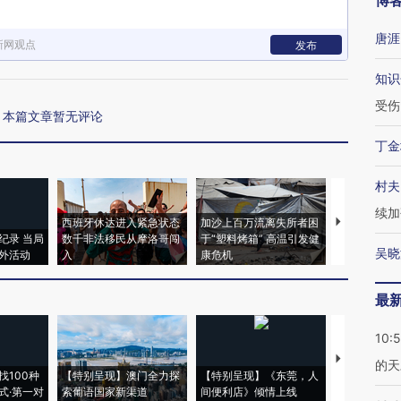
博
唐涯
新网观点
发布
知识
受伤
本篇文章暂无评论
丁金
村夫
续加
西班牙休达进入紧急状态
加沙上百万流离失所者困
视线｜HYR
纪录 当局
数千非法移民从摩洛哥闯
于“塑料烤箱” 高温引发健
术：是什么
吴晓
外活动
入
康危机
心“花钱找虐
最
10:
【推广】走
的天
找100种
【特别呈现】澳门全力探
【特别呈现】《东莞，人
会，让数智科
式·第一对
索葡语国家新渠道
间便利店》倾情上线
业