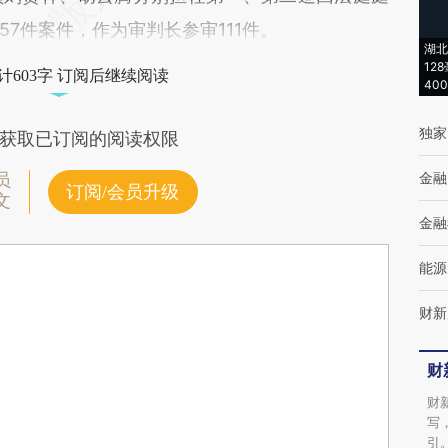
7件案件，作为审判长参审111件。
湖北
12
计603字 订阅后继续阅读
40
独家
获取已订阅的阅读权限
金融
员
订阅/会员升级
文
金融
能源
财新
财
财
写
引