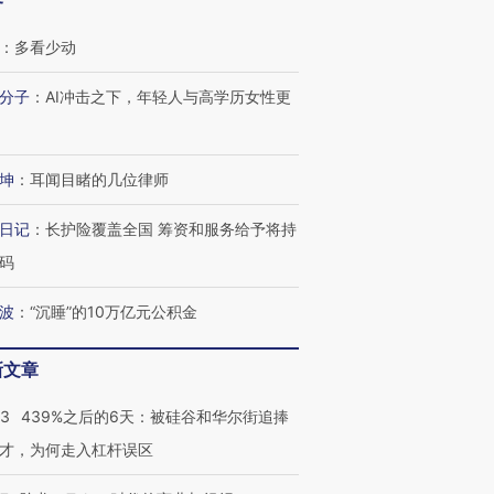
客
：
多看少动
分子
：
AI冲击之下，年轻人与高学历女性更
坤
：
耳闻目睹的几位律师
日记
：
长护险覆盖全国 筹资和服务给予将持
码
OX的吸金
马航飞行员跨国走私7万
视线｜被称为“蟑螂”的印
让中产们甘
粒摇头丸 尿检体内含3种
度Z世代 用街头抗争将教
秘鲁纳斯
波
：
“沉睡”的10万亿元公积金
”？
毒品
育部长拱下台
13人遇难
新文章
53
439%之后的6天：被硅谷和华尔街追捧
进第四届链博
【商旅对话】华住集团
才，为何走入杠杆误区
技“链”接产
【特别呈现】寻找100种
CFO：不靠规模取胜，华
【特别呈
有意思的生活方式·第三对
住三大增长引擎是什么？
有意思的