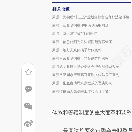
相关报道
周强：为实现“十三五”规划目标营造良好法治环境
周强：从奚晓明案件中深刻汲取教训
周强：防止陪审员“驻庭陪审”
周强：信息化阳光司法能防范冤假错案
周强：地方党政仍插手行政案件
周强首谈奚晓明案：监督制约司法权
周强武：亚投行能否倒逼全球金融体系改革
周强回应周永康等高官审理：依法公开审判
周强：彻底肃清周永康造成的恶劣影响
周强作最高人民法院工作报告（全文）
体系和管辖制度的重大变革和调整，
最高法院两名审委会专职委员