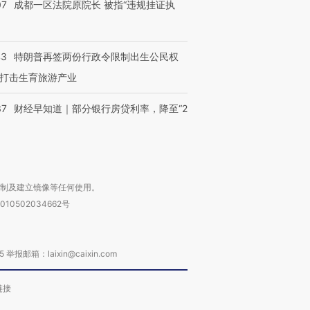
07
成都一区法院原院长 被指“违规挂证执
43
特朗普再签两份行政令限制出生公民权
打击生育旅游产业
37
财经早知道｜部分银行房贷利率，降至“2
复制及建立镜像等任何使用。
010502034662号
箱：laixin@caixin.com
链接