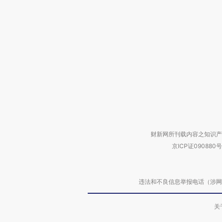
财新网所刊载内容之知识产
京ICP证090880号
违法和不良信息举报电话（涉网络暴力有
关