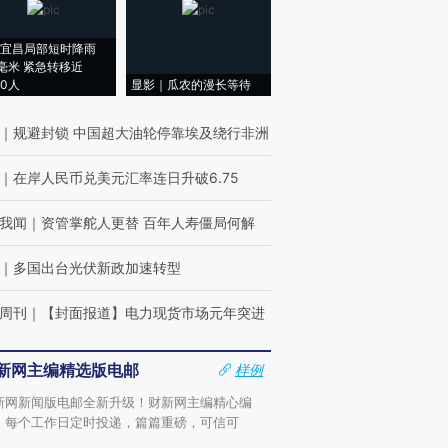
宜昌局部短时降雨
8毫米 紧急转移近
00人
显影｜瓜农的漫长等待
｜
规避封锁 中国超大油轮停靠埃及绕行非洲
｜
在岸人民币兑美元汇率连日升破6.75
我闻
｜
资管掌舵人更替 百年人寿僵局何解
｜
多国出台光伏新政加速转型
周刊
｜
【封面报道】电力现货市场元年突进
新网主编精选版电邮
样例
新网新闻版电邮全新升级！财新网主编精心编
，每个工作日定时投递，篇篇重磅，可信可
。