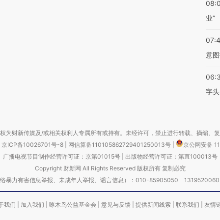
08:
业”
07:
意图
06:
字头
权为财新传媒及/或相关权利人专属所有或持有。未经许可，禁止进行转载、摘编、
京ICP备10026701号-8
|
网信算备110105862729401250013号
|
京公网安备 11
广播电视节目制作经营许可证：京第01015号
|
出版物经营许可证：第直100013号
Copyright 财新网 All Rights Reserved 版权所有 复制必究
害信息举报、未成年人举报、谣言信息）：010-85905050 13195200605 举报邮
于我们
|
加入我们
|
啄木鸟公益基金会
|
意见与反馈
|
提供新闻线索
|
联系我们
|
友情