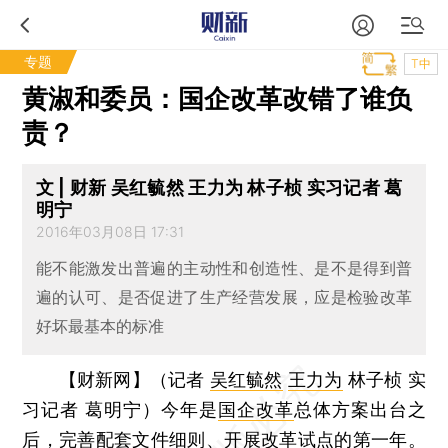
专题
T中
黄淑和委员：国企改革改错了谁负
责？
文 | 财新 吴红毓然 王力为 林子桢 实习记者 葛
明宁
2016年03月08日 17:31
能不能激发出普遍的主动性和创造性、是不是得到普
遍的认可、是否促进了生产经营发展，应是检验改革
好坏最基本的标准
【财新网】（记者
吴红毓然
王力为
林子桢 实
习记者 葛明宁）
今年是
国企改革
总体方案出台之
后，完善配套文件细则、开展改革试点的第一年。