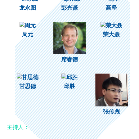
龙永图
彭光谦
高坚
周元
荣大聂
席睿德
甘思德
邱胜
张传彪
主持人：