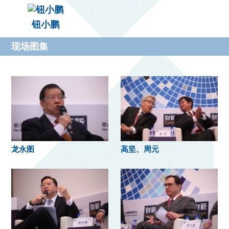
钮小鹏
现场图集
龙永图
高坚、周元