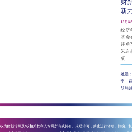
财
新
12月08
经济
基金
拜单
朱岩
桌
姚晨
李一
胡玮
权为财新传媒及/或相关权利人专属所有或持有。未经许可，禁止进行转载、摘编、