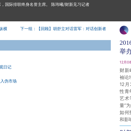
，国际排联终身名誉主席。 陈玮曦/财新见习记者
纵横
下一组：【回顾】胡舒立对话雷军：对话创新者
20
举
12月08
旁观日记
财新
袖论
加入伪市场
12
性青
艺术
量”
如何
和影