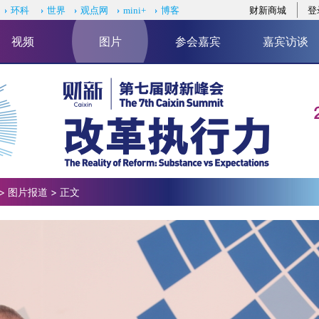
财新商城
登
环科
世界
观点网
mini+
博客
视频
图片
参会嘉宾
嘉宾访谈
>
图片报道
> 正文