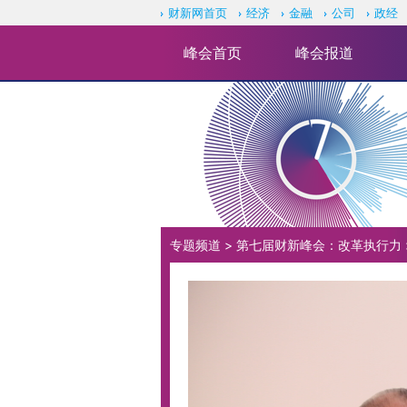
财新网首页
经济
金融
公司
政经
峰会首页
峰会报道
专题频道
>
第七届财新峰会：改革执行力