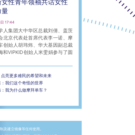
新女性青年领袖共话女性
力量
日 17:44
学人集团大中华区总裁刘倩、盖茨
会北京代表处首席代表李一诺、摩
车创始人胡玮炜、华大基因副总裁
梅和VIPKID创始人米雯娟参与了圆
：点亮更多难民的希望和未来
诺：我们这个奇怪的世界
炜：我为什么做摩拜单车？
复制及建立镜像等任何使用。