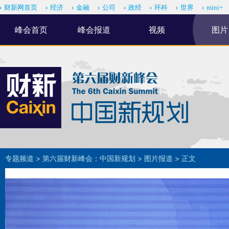
财新网首页
经济
金融
公司
政经
环科
世界
mini+
峰会首页
峰会报道
视频
图片
专题频道
>
第六届财新峰会：中国新规划
>
图片报道
> 正文