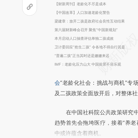
【财新周刊】老龄化不尽是成本
【中国改革】人口加速老龄化警告
梁建章：放开二孩是政府社会良性互动结果
第六届财新峰会召开 聚焦“中国新规划”
本月启动人口抽查评估单独二孩成效
卫计委回应“抢生二孩” 令各地不得自行其是
“普遍二孩”正当其时还是姗姗来迟
IMF：老龄化压力山大 中国前景不容乐观
会
“老龄化社会：挑战与商机”专
及二孩政策全面放开后，对整体社
在中国社科院公共政策研究中
趋势首先会拖垮医疗，接着“养老
中或许蕴含着商机。