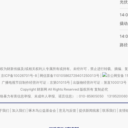
光伏
14:
撬动
14:0
路径
权为财新传媒及/或相关权利人专属所有或持有。未经许可，禁止进行转载、摘编、
京ICP备10026701号-8
|
网信算备110105862729401250013号
|
京公网安备 11
广播电视节目制作经营许可证：京第01015号
|
出版物经营许可证：第直100013号
Copyright 财新网 All Rights Reserved 版权所有 复制必究
害信息举报、未成年人举报、谣言信息）：010-85905050 13195200605 举报邮
于我们
|
加入我们
|
啄木鸟公益基金会
|
意见与反馈
|
提供新闻线索
|
联系我们
|
友情