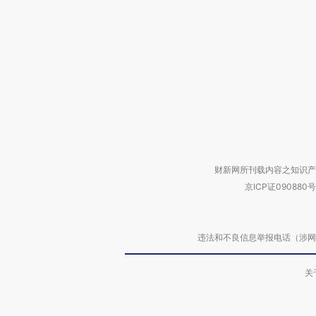
财新网所刊载内容之知识产
京ICP证090880号
违法和不良信息举报电话（涉网络暴力有
关