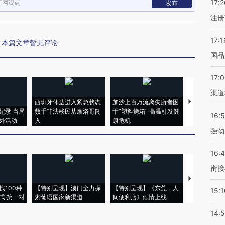
17:2
新网观点
发布
注册
17:1
本篇文章暂无评论
国品
17:
渠道
西班牙休达进入紧急状态
加沙上百万流离失所者困
视线｜HYR
纪录 当局
数千非法移民从摩洛哥闯
于“塑料烤箱” 高温引发健
术：是什么
16:
外活动
入
康危机
心“花钱找虐
强劲
16:
衔接
【推广】走
找100种
【特别呈现】澳门全力探
【特别呈现】《东莞，人
会，让数智科
15:1
式·第一对
索葡语国家新渠道
间便利店》倾情上线
业
14: