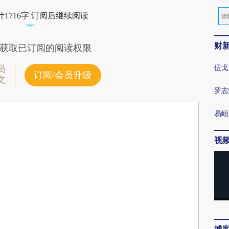
1716字 订阅后继续阅读
财
获取已订阅的阅读权限
伍戈
员
订阅/会员升级
文
罗志
易峘
视