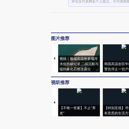
评论仅代表网友个人观点，不代表财
图片推荐
视线｜极端高温致多瑙河
水位跌破纪录 二战沉船与
韩国高温创百年
猛犸象化石接连露出
警告停止一切户
视听推荐
【不唯一答案】不止“养
【特别呈现】寻
老”
有意思的生活方