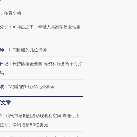
客
：
多看少动
分子
：
AI冲击之下，年轻人与高学历女性更
坤
：
耳闻目睹的几位律师
日记
：
长护险覆盖全国 筹资和服务给予将持
码
波
：
“沉睡”的10万亿元公积金
新文章
22
油气市场剧烈波动现套利空间 嘉能可上
扭亏、净利增超50亿美元