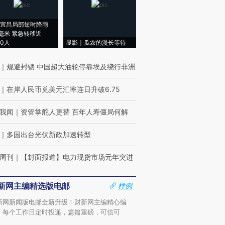
宜昌局部短时降雨
8毫米 紧急转移近
00人
显影｜瓜农的漫长等待
｜
规避封锁 中国超大油轮停靠埃及绕行非洲
｜
在岸人民币兑美元汇率连日升破6.75
我闻
｜
资管掌舵人更替 百年人寿僵局何解
｜
多国出台光伏新政加速转型
周刊
｜
【封面报道】电力现货市场元年突进
新网主编精选版电邮
样例
新网新闻版电邮全新升级！财新网主编精心编
，每个工作日定时投递，篇篇重磅，可信可
。