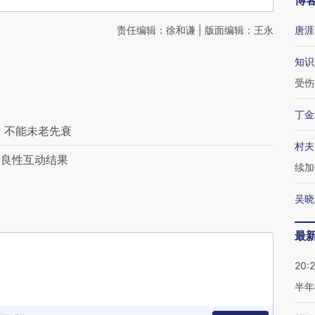
博
责任编辑：徐和谦 | 版面编辑：王永
唐涯
知识
受伤
丁金
 不能未老先衰
村夫
会良性互动结果
续加
吴晓
最
20:
半年