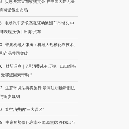
6
贝恩资本宣布收购贡茶 在中国大陆无法
商标后退出市场
6
电动汽车需求高涨驱动澳洲车市增长 中
牌表现强劲｜出海·汽车
00
普渡机器人张涛：机器人规模化靠技术、
和产品共同突破
OX的吸金
马航飞行员跨国走私7万
视线｜被称为“蟑螂”的印
让中产们甘
粒摇头丸 尿检体内含3种
度Z世代 用街头抗争将教
秘鲁纳斯
56
财新调查｜7月消费或有反弹、出口维持
”？
毒品
育部长拱下台
13人遇难
 受哪些因素带动？
42
生态环境法典将施行 最高法明确新旧法
与追责规则
进第四届链博
【商旅对话】华住集团
技“链”接产
【特别呈现】寻找100种
CFO：不靠规模取胜，华
【特别呈
0
看空消费的“三大误区”
有意思的生活方式·第三对
住三大增长引擎是什么？
有意思的
59
中东局势催化东南亚能源焦虑 多国出台