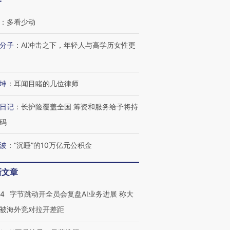
客
：
多看少动
分子
：
AI冲击之下，年轻人与高学历女性更
坤
：
耳闻目睹的几位律师
日记
：
长护险覆盖全国 筹资和服务给予将持
码
波
：
“沉睡”的10万亿元公积金
新文章
44
字节跳动开全员会复盘AI业务进展 称大
被海外竞对拉开差距