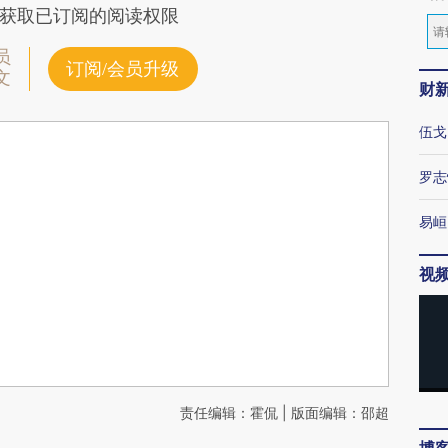
获取已订阅的阅读权限
员
订阅/会员升级
文
财
伍戈
罗志
易峘
视
责任编辑：霍侃 | 版面编辑：邵超