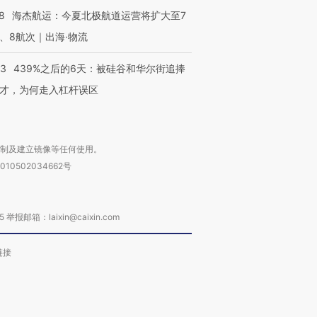
8
海杰航运：今夏北极航道运营将扩大至7
、8航次｜出海·物流
53
439%之后的6天：被硅谷和华尔街追捧
才，为何走入杠杆误区
复制及建立镜像等任何使用。
010502034662号
箱：laixin@caixin.com
链接