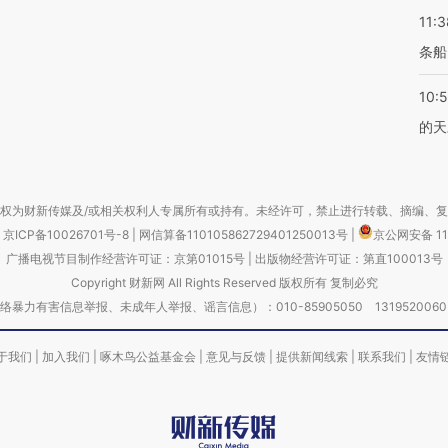
11:3
条船
10:
的天
权为财新传媒及/或相关权利人专属所有或持有。未经许可，禁止进行转载、摘编、
京ICP备10026701号-8
|
网信算备110105862729401250013号
|
京公网安备 11
广播电视节目制作经营许可证：京第01015号
|
出版物经营许可证：第直100013号
Copyright 财新网 All Rights Reserved 版权所有 复制必究
害信息举报、未成年人举报、谣言信息）：010-85905050 13195200605 举报邮
于我们
|
加入我们
|
啄木鸟公益基金会
|
意见与反馈
|
提供新闻线索
|
联系我们
|
友情