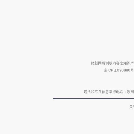
财新网所刊载内容之知识产
京ICP证090880号
违法和不良信息举报电话（涉网络暴力有
关