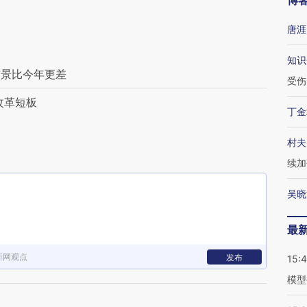
博
唐涯
知识
前景比今年更差
受伤
改革短板
丁金
村夫
续加
吴晓
最
新网观点
发布
15:
模型