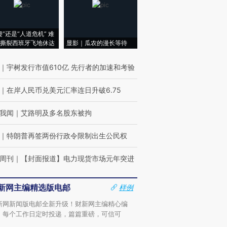
侵”还是“人道危机” 难
撕裂西班牙飞地休达
显影｜瓜农的漫长等待
｜
宇树发行市值610亿 先行者的加速和考验
｜
在岸人民币兑美元汇率连日升破6.75
我闻
｜
艾路明及多名股东被拘
｜
特朗普再签两份行政令限制出生公民权
周刊
｜
【封面报道】电力现货市场元年突进
新网主编精选版电邮
样例
新网新闻版电邮全新升级！财新网主编精心编
，每个工作日定时投递，篇篇重磅，可信可
。