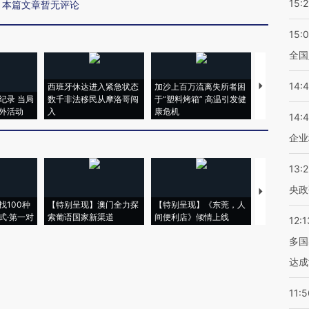
15:2
本篇文章暂无评论
15:
全国
14:
西班牙休达进入紧急状态
加沙上百万流离失所者困
视线｜HYR
纪录 当局
数千非法移民从摩洛哥闯
于“塑料烤箱” 高温引发健
术：是什么
外活动
入
康危机
心“花钱找虐
14:
企业
13:
央政
【推广】走
找100种
【特别呈现】澳门全力探
【特别呈现】《东莞，人
会，让数智科
式·第一对
索葡语国家新渠道
间便利店》倾情上线
业
12:1
多国
达成
11:5