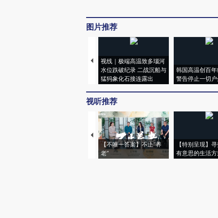
图片推荐
视线｜极端高温致多瑙河
水位跌破纪录 二战沉船与
韩国高温创百年
猛犸象化石接连露出
警告停止一切户
视听推荐
【不唯一答案】不止“养
【特别呈现】寻
老”
有意思的生活方