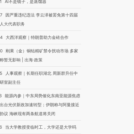
1
AI不是镜子，是蒸馏器
07
因严重违纪违法 李云泽被罢免第十四届
人大代表职务
44
大西洋观察｜特朗普助力金砖合作
OX的吸金
马航飞行员跨国走私7万
视线｜被称为“蟑螂”的印
让中产们甘
粒摇头丸 尿检体内含3种
度Z世代 用街头抗争将教
秘鲁纳斯
”？
毒品
育部长拱下台
13人遇难
40
刚果（金）铜钴精矿禁令扰动市场 多家
称暂无影响 | 出海·政策
25
人事观察｜长期任职湖北 周新群升任中
研室副主任
进第四届链博
【商旅对话】华住集团
技“链”接产
【特别呈现】寻找100种
CFO：不靠规模取胜，华
【特别呈
有意思的生活方式·第三对
住三大增长引擎是什么？
有意思的
3
能源内参｜中东局势催化东南亚能源焦虑
出台光伏新政加速转型；伊朗称与阿曼接近
协议 海峡现有两条航道将关闭
6
当大学教授变临时工，大学还是大学吗