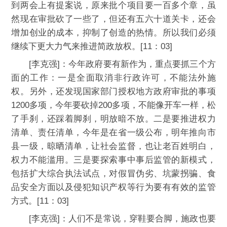
到两会上有提案说，原来批个项目要一百多个章，虽
然现在审批砍了一些了，但还有五六十道关卡，还会
增加创业的成本，抑制了创造的热情。所以我们必须
继续下更大力气来推进简政放权。[11：03]
[李克强]：今年政府要有新作为，重点要抓三个方
面的工作：一是全面取消非行政许可，不能法外施
权。另外，还发现国家部门授权地方政府审批的事项
1200多项，今年要砍掉200多项，不能像开车一样，松
了手刹，还踩着脚刹，明放暗不放。二是要推进权力
清单、责任清单，今年是在省一级公布，明年推向市
县一级，晾晒清单，让社会监督，也让老百姓明白，
权力不能滥用。三是要探索事中事后监管的新模式，
包括扩大综合执法试点，对假冒伪劣、坑蒙拐骗、食
品安全方面以及侵犯知识产权等行为要有有效的监管
方式。[11：03]
[李克强]：人们不是常说，穿鞋要合脚，施政也要