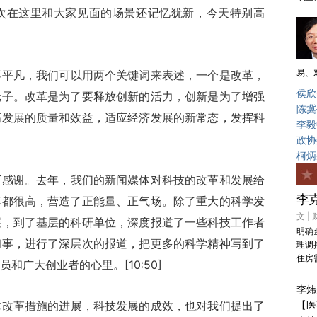
次在这里和大家见面的场景还记忆犹新，今天特别高
易、
不平凡，我们可以用两个关键词来表述，一个是改革，
侯欣
轮子。改革是为了要释放创新的活力，创新是为了增强
陈冀
高发展的质量和效益，适应经济发展的新常态，发挥科
李毅
政协
柯炳
下感谢。去年，我们的新闻媒体对科技的改革和发展给
李
率都很高，营造了正能量、正气场。除了重大的科学发
文 |
层，到了基层的科研单位，深度报道了一些科技工作者
明确
和事，进行了深层次的报道，把更多的科学精神写到了
理调
住房
和广大创业者的心里。[10:50]
李炜
体改革措施的进展，科技发展的成效，也对我们提出了
【医