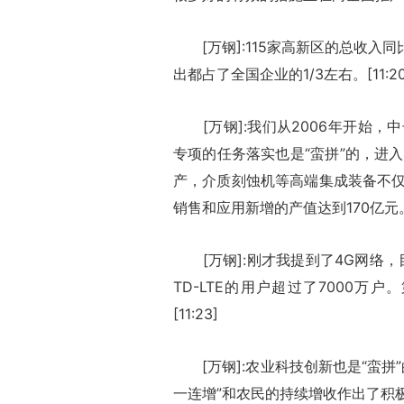
[万钢]:115家高新区的总收入同
出都占了全国企业的1/3左右。[11:20
[万钢]:我们从2006年开始，
专项的任务落实也是“蛮拼”的，进
产，介质刻蚀机等高端集成装备不
销售和应用新增的产值达到170亿元。[1
[万钢]:刚才我提到了4G网络，
TD-LTE的用户超过了7000万
[11:23]
[万钢]:农业科技创新也是“蛮拼”
一连增”和农民的持续增收作出了积极的贡