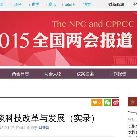
财新商城
政经
环科
世界
观点
mini+
博客
两会日志
两会人物
议案提案
工作报告
0
“
谈科技改革与发展（实录）
张红力
长期
03月11日 10:44 来源于
财新网
发挥