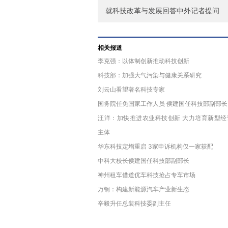
就科技改革与发展回答中外记者提问
相关报道
李克强：以体制创新推动科技创新
科技部：加强大气污染与健康关系研究
刘云山看望著名科技专家
国务院任免国家工作人员 侯建国任科技部副部长
汪洋：加快推进农业科技创新 大力培育新型经
主体
华东科技定增重启 3家申诉机构仅一家获配
中科大校长侯建国任科技部副部长
神州租车借道优车科技抢占专车市场
万钢：构建新能源汽车产业新生态
辛毅升任总装科技委副主任