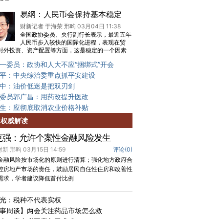
易纲：人民币会保持基本稳定
财新记者 于海荣 邢昀 03月04日 11:38
全国政协委员、央行副行长表示，最近五年
人民币步入较快的国际化进程，表现在贸
对外投资、资产配置等方面，这是稳定的一个因素
一委员：政协和人大不应“捆绑式”开会
平：中央综治委重点抓平安建设
中：油价低迷是把双刃剑
委员郭广昌：用药改提升医改
生：应彻底取消农业价格补贴
权威解读
克强：允许个案性金融风险发生
 财新 邢昀 03月15日 14:59
评论(
0
)
金融风险按市场化的原则进行清算；强化地方政府合
控房地产市场的责任，鼓励居民自住性住房和改善性
需求，学者建议降低首付比例
光：税种不代表实权
事周谈】两会关注药品市场怎么救