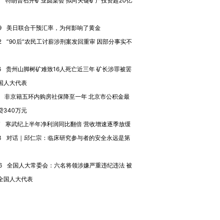
7
特朗普召开矿业圆桌会 拟向关键矿产投资超20亿
9
美日联合干预汇率，为何影响了黄金
2
“90后”农民工讨薪涉刑案发回重审 因部分事实不
6
贵州山脚树矿难致16人死亡近三年 矿长涉罪被罢
国人大代表
非京籍五环内购房社保降至一年 北京市公积金最
贷340万元
7
寒武纪上半年净利润同比翻倍 营收增速逐季放缓
3
对话｜邱仁宗：临床研究参与者的安全永远是第
6
全国人大常委会：六名将领涉嫌严重违纪违法 被
全国人大代表