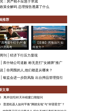
光：房产税不应急于求成
政策全解码 总理报告透露了什么
辑推荐
“高考最牛钉子户”备
【音频】洱海治污 如
21次高考
何发力？
周刊
|
经济下行压力显现
|
库什纳公司道歉 称无意打"女婿牌"推广
说
|
你周围的人,他们都是从哪来？
|
银监会进一步防风险 出台押品管理指引
新文章
6
离岸信托90天补税窗口期疑问
0
普渡机器人如何平衡“脚踏实地”与“仰望星空”？