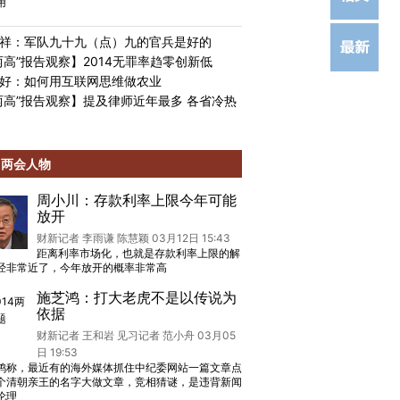
用
祥：军队九十九（点）九的官兵是好的
两高”报告观察】2014无罪率趋零创新低
好：如何用互联网思维做农业
两高”报告观察】提及律师近年最多 各省冷热
两会人物
周小川：存款利率上限今年可能
放开
财新记者 李雨谦 陈慧颖 03月12日 15:43
距离利率市场化，也就是存款利率上限的解
经非常近了，今年放开的概率非常高
施芝鸿：打大老虎不是以传说为
依据
财新记者 王和岩 见习记者 范小舟 03月05
日 19:53
鸿称，最近有的海外媒体抓住中纪委网站一篇文章点
个清朝亲王的名字大做文章，竞相猜谜，是违背新闻
伦理