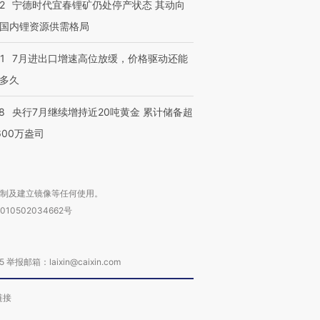
2
宁德时代宜春锂矿仍处停产状态 其动向
国内锂资源供需格局
1
7月进出口增速高位放缓，价格驱动还能
多久
8
央行7月继续增持近20吨黄金 累计储备超
600万盎司
复制及建立镜像等任何使用。
010502034662号
箱：laixin@caixin.com
链接