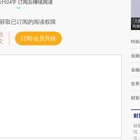
计924字 订阅后继续阅读
“入
获取已订阅的阅读权限
民潮
员
订阅/会员升级
文
特稿
金融
金融
世界
财新
财
财
写
引