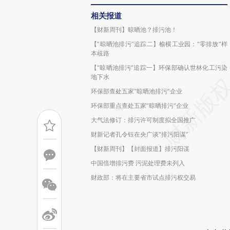
相关报道
【财新周刊】晾晒池？排污池！
【“晾晒池排污”追踪二】榆横工业园：“零排放”样
本歧路
【“晾晒池排污”追踪一】环保部确认世林化工污染
地下水
环保部查处五家“晾晒池排污”企业
环保部重点查处五家“晾晒排污”企业
大气法修订：排污许可制度拟全国推广
财新记者孔令钰在央广谈“排污阳谋”
【财新周刊】【封面报道】排污阳谋
中国倍增排污费 污泥处理费未列入
财政部：将在主要省市试点排污权交易