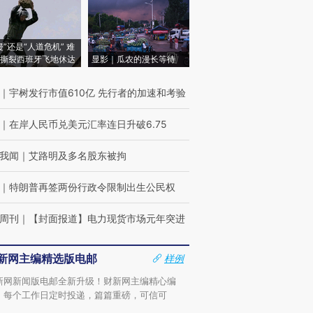
侵”还是“人道危机” 难
撕裂西班牙飞地休达
显影｜瓜农的漫长等待
｜
宇树发行市值610亿 先行者的加速和考验
｜
在岸人民币兑美元汇率连日升破6.75
我闻
｜
艾路明及多名股东被拘
｜
特朗普再签两份行政令限制出生公民权
周刊
｜
【封面报道】电力现货市场元年突进
新网主编精选版电邮
样例
新网新闻版电邮全新升级！财新网主编精心编
，每个工作日定时投递，篇篇重磅，可信可
。