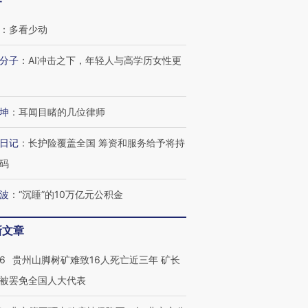
客
：
多看少动
分子
：
AI冲击之下，年轻人与高学历女性更
坤
：
耳闻目睹的几位律师
跨国走私7万
视线｜被称为“蟑螂”的印
视线｜“入侵”还是“人道危
检体内含3种
度Z世代 用街头抗争将教
机”？难民潮撕裂西班牙
秘鲁纳斯
日记
：
长护险覆盖全国 筹资和服务给予将持
育部长拱下台
飞地休达
13人遇难
码
波
：
“沉睡”的10万亿元公积金
进第四届链博
新文章
【商旅对话】华住集团
技“链”接产
【特别呈现】寻找100种
CFO：不靠规模取胜，华
【特别呈
有意思的生活方式·第三对
住三大增长引擎是什么？
有意思的
36
贵州山脚树矿难致16人死亡近三年 矿长
被罢免全国人大代表