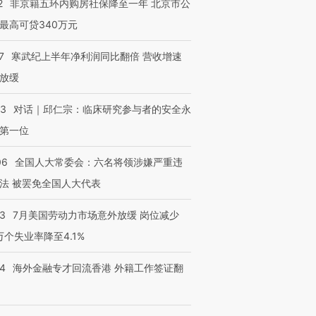
2
非京籍五环内购房社保降至一年 北京市公
最高可贷340万元
7
寒武纪上半年净利润同比翻倍 营收增速
放缓
53
对话｜邱仁宗：临床研究参与者的安全永
第一位
06
全国人大常委会：六名将领涉嫌严重违
法 被罢免全国人大代表
43
7月美国劳动力市场意外放缓 岗位减少
3万个失业率降至4.1%
14
海外金融专才回流香港 外籍工作签证翻