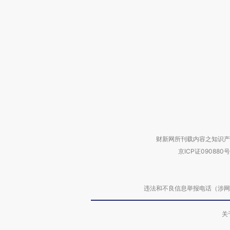
财新网所刊载内容之知识产
京ICP证090880号
违法和不良信息举报电话（涉网络暴力有
关