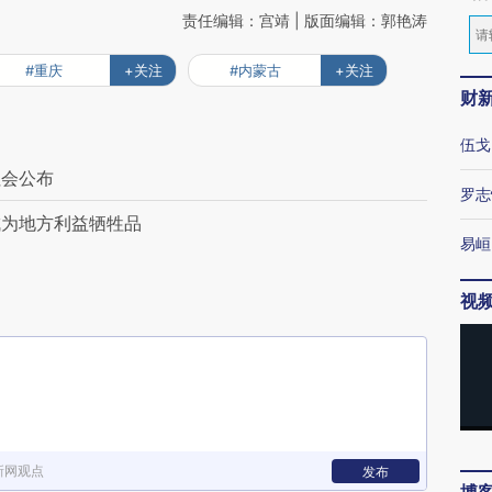
责任编辑：宫靖 | 版面编辑：郭艳涛
#重庆
+关注
#内蒙古
+关注
财
伍戈
社会公布
罗志
成为地方利益牺牲品
易峘
视
新网观点
发布