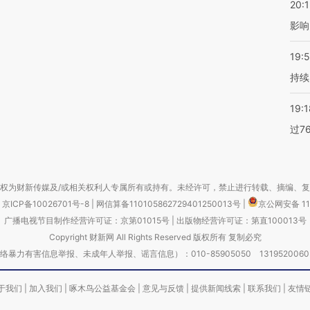
20:1
影响
19:5
持续
19:1
过7
权为财新传媒及/或相关权利人专属所有或持有。未经许可，禁止进行转载、摘编、
京ICP备10026701号-8
|
网信算备110105862729401250013号
|
京公网安备 11
广播电视节目制作经营许可证：京第01015号
|
出版物经营许可证：第直100013号
Copyright 财新网 All Rights Reserved 版权所有 复制必究
害信息举报、未成年人举报、谣言信息）：010-85905050 13195200605 举报邮
于我们
|
加入我们
|
啄木鸟公益基金会
|
意见与反馈
|
提供新闻线索
|
联系我们
|
友情