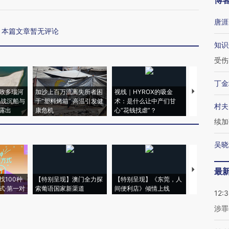
博
唐涯
本篇文章暂无评论
知识
受伤
丁金
致多瑙河
加沙上百万流离失所者困
视线｜HYROX的吸金
马航飞行员
二战沉船与
于“塑料烤箱” 高温引发健
术：是什么让中产们甘
粒摇头丸 尿
村夫
露出
康危机
心“花钱找虐”？
毒品
续加
吴晓
【推广】走
最
找100种
【特别呈现】澳门全力探
【特别呈现】《东莞，人
会，让数智科
式·第一对
索葡语国家新渠道
间便利店》倾情上线
业
12:
涉罪