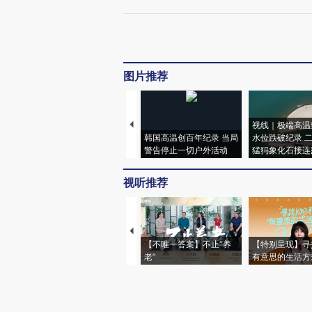
图片推荐
视线｜极端高温
韩国高温创百年纪录 当局
水位跌破纪录 
警告停止一切户外活动
猛犸象化石接连
视听推荐
【不唯一答案】不止“养
【特别呈现】寻
老”
有意思的生活方