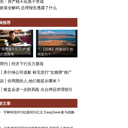
光：房产税不应急于求成
政策全解码 总理报告透露了什么
辑推荐
“高考最牛钉子户”备
【音频】洱海治污 如
21次高考
何发力？
周刊
|
经济下行压力显现
|
库什纳公司道歉 称无意打"女婿牌"推广
说
|
你周围的人,他们都是从哪来？
|
银监会进一步防风险 出台押品管理指引
新文章
0
宇树科技IPO估值600亿元 DeepSeek参与战略