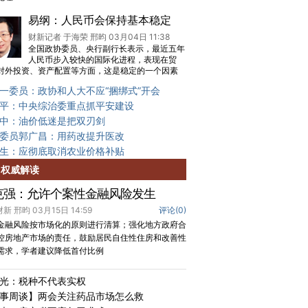
易纲：人民币会保持基本稳定
财新记者 于海荣 邢昀 03月04日 11:38
全国政协委员、央行副行长表示，最近五年
人民币步入较快的国际化进程，表现在贸
对外投资、资产配置等方面，这是稳定的一个因素
一委员：政协和人大不应“捆绑式”开会
平：中央综治委重点抓平安建设
中：油价低迷是把双刃剑
委员郭广昌：用药改提升医改
生：应彻底取消农业价格补贴
权威解读
克强：允许个案性金融风险发生
 财新 邢昀 03月15日 14:59
评论(
0
)
金融风险按市场化的原则进行清算；强化地方政府合
控房地产市场的责任，鼓励居民自住性住房和改善性
需求，学者建议降低首付比例
光：税种不代表实权
事周谈】两会关注药品市场怎么救