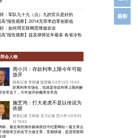
用
祥：军队九十九（点）九的官兵是好的
两高”报告观察】2014无罪率趋零创新低
好：如何用互联网思维做农业
两高”报告观察】提及律师近年最多 各省冷热
两会人物
周小川：存款利率上限今年可能
放开
财新记者 李雨谦 陈慧颖 03月12日 15:43
距离利率市场化，也就是存款利率上限的解
经非常近了，今年放开的概率非常高
施芝鸿：打大老虎不是以传说为
依据
财新记者 王和岩 见习记者 范小舟 03月05
日 19:53
鸿称，最近有的海外媒体抓住中纪委网站一篇文章点
个清朝亲王的名字大做文章，竞相猜谜，是违背新闻
伦理