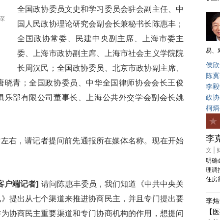
全国政协委员文史和学习委员会驻会副主任、中
深
国人民政协理论研究会副会长兼秘书长陈惠丰；
全国政协常委、民建中央副主席、上海市委主
易、
委、上海市政协副主席、上海市社会主义学院院
侯欣
长周汉民；全国政协委员、北京市政协副主席、
陈冀
唐晓青；全国政协委员、中华全国律师协会会长王俊
李毅
俱乐部有限公司董事长、上海公共外交学会副会长姚
政协
柯炳
李
时左右，请记者提问前先通报所在媒体名称。现在开始
文 |
明确
理调
住房
客户端记者]
请问陈惠丰委员，我们知道《中共中央关
见》提出从七个渠道来推进协商民主，并且专门提出要
李炜
【医
作为协商民主重要渠道和专门协商机构的作用，想提问