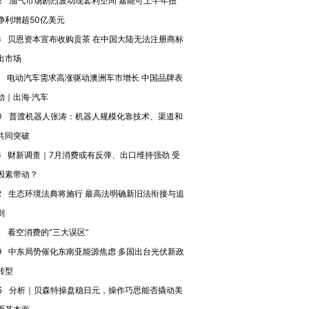
2
油气市场剧烈波动现套利空间 嘉能可上半年扭
净利增超50亿美元
6
贝恩资本宣布收购贡茶 在中国大陆无法注册商标
出市场
电动汽车需求高涨驱动澳洲车市增长 中国品牌表
劲｜出海·汽车
0
普渡机器人张涛：机器人规模化靠技术、渠道和
共同突破
6
财新调查｜7月消费或有反弹、出口维持强劲 受
因素带动？
2
生态环境法典将施行 最高法明确新旧法衔接与追
则
0
看空消费的“三大误区”
9
中东局势催化东南亚能源焦虑 多国出台光伏新政
转型
5
分析｜贝森特操盘稳日元，操作巧思能否撬动美