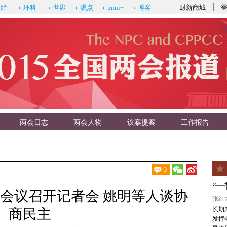
财新商城
政经
环科
世界
观点
mini+
博客
两会日志
两会人物
议案提案
工作报告
0
“
会议召开记者会 姚明等人谈协
张红力
长期
商民主
发挥