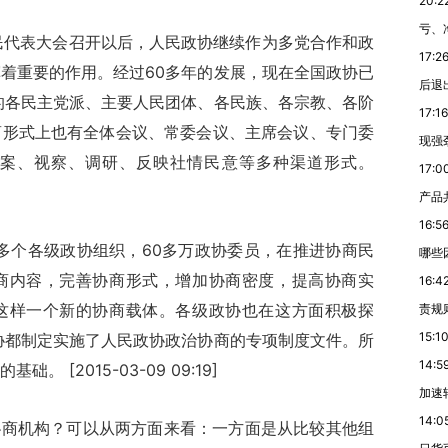
20:2
亏、
人民代表大会召开以后，人民政协继续作为多党合作和政
17:2
着重要的作用。经过60多年的发展，现在全国政协已
后退
的各民主党派、主要人民团体、各民族、各宗教、各阶
17:16
商形式上也有全体会议、常委会议、主席会议、专门委
现强
案、视察、调研、反映社情民意等多种渠道形式。
17:0
产品
16:5
0多个各级政协组织，60多万政协委员，在推进协商民
哪些
商内容，完善协商形式，增加协商密度，提高协商实
16:4
这样一个新的协商载体。各级政协也在这方面积极探
责规
15:1
协都制定实施了人民政协政治协商的专项制度文件。所
14:5
[2015-03-09 09:19]
加速
14:0
协商机构？可以从两方面来看：一方面是从比较其他组