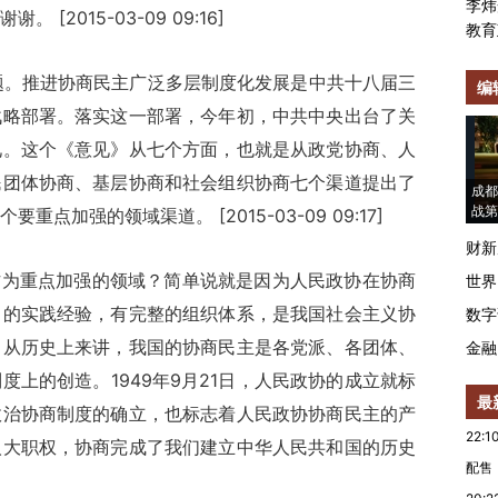
李炜
2015-03-09 09:16]
教育
题。推进协商民主广泛多层制度化发展是中共十八届三
编
战略部署。落实这一部署，今年初，中共中央出台了关
见。这个《意见》从七个方面，也就是从政党协商、人
民团体协商、基层协商和社会组织协商七个渠道提出了
成都
战第
加强的领域渠道。 [2015-03-09 09:17]
财新
作为重点加强的领域？简单说就是因为人民政协在协商
世界
富的实践经验，有完整的组织体系，是我国社会主义协
数字
。从历史上来讲，我国的协商民主是各党派、各团体、
金融
上的创造。1949年9月21日，人民政协的成立就标
最
政治协商制度的确立，也标志着人民政协协商民主的产
22:1
人大职权，协商完成了我们建立中华人民共和国的历史
配售