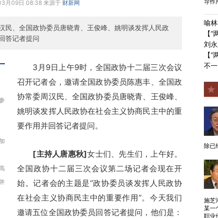
导作
03月09日 08:38 来源于
财新网
喻林
汉民、全国政协委员唐晓青、王俊峰、姚明谈发挥人民政
【“
回答记者提问
刘永
【“
不一
3月9日上午9时，全国政协十二届三次会议
召开记者会，邀请全国政协委员陈惠丰、全国政
协常委周汉民、全国政协委员唐晓青、王俊峰、
参
姚明谈发挥人民政协在社会主义协商民主中的重
要作用并回答记者提问。
加
除已
[主持人唐惠秋]
女士们、先生们，上午好。
全国政协十二届三次会议第二场记者会现在开
高
并
始。记者会的主题是“政协委员谈发挥人民政协
在社会主义协商民主中的重要作用”。今天我们
施芝
某一
邀请五位全国政协委员回答记者提问，他们是：
职业