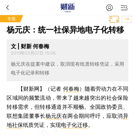
专题
T中
杨元庆：统一社保异地电子化转移
文 | 财新 何春梅
2015年03月07日 15:06
杨元庆在提案中建议，取消现有纸质转移凭证，采用
电子化记录和转移
【财新网】（记者
何春梅
）
随着劳动力在不同
区域间的频繁流动，带来了越来越突出的社会保险
转移需求，但转移通道并不顺畅。全国政协委员、
联想集团董事长
杨元庆
在两会期间呼吁，应取消
异
地社保
纸质凭证，实现
电子化迁移
。