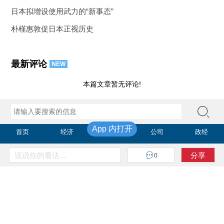
日本拟增设使用武力的“新事态”
朴槿惠敦促日本正视历史
最新评论
NEW
本篇文章暂无评论!
App 内打开
首页
经济
金融
公司
政经
世界
观点
文化
博客
图片
说说你的看法...
分享
0
《新世纪》周刊
《中国改革》
视频
English
登录
网页版
|
Copyright 财新网 All Rights Reserved