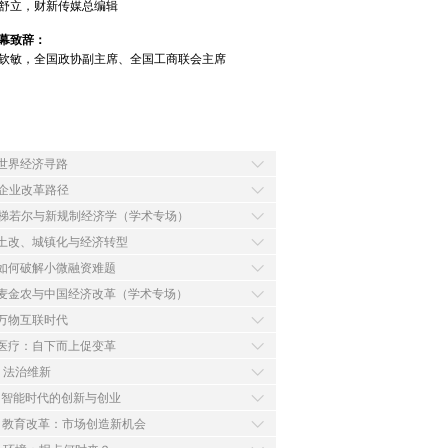
舒立，财新传媒总编辑
幕致辞：
钦敏，全国政协副主席、全国工商联会主席
 世界经济寻路
 企业改革路径
 梯若尔与新规制经济学（学术专场）
 土改、城镇化与经济转型
 如何破解小微融资难题
 麦金农与中国经济改革（学术专场）
 万物互联时代
 医疗：自下而上促变革
0 法治维新
1 智能时代的创新与创业
2 教育改革：市场创造新机会