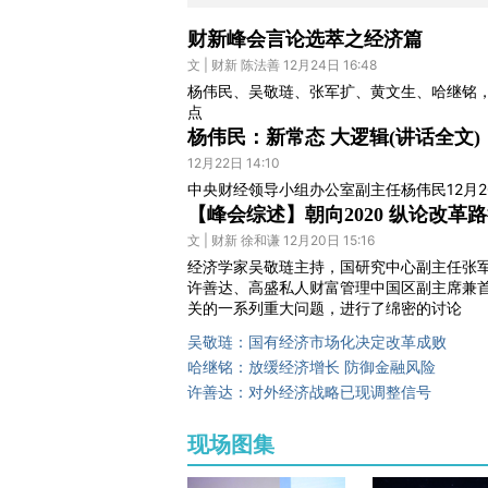
财新峰会言论选萃之经济篇
文 | 财新 陈法善 12月24日 16:48
杨伟民、吴敬琏、张军扩、黄文生、哈继铭，
点
杨伟民：新常态 大逻辑(讲话全文)
12月22日 14:10
中央财经领导小组办公室副主任杨伟民12月
【峰会综述】朝向2020 纵论改革
文 | 财新 徐和谦 12月20日 15:16
经济学家吴敬琏主持，国研究中心副主任张
许善达、高盛私人财富管理中国区副主席兼首
关的一系列重大问题，进行了绵密的讨论
吴敬琏：国有经济市场化决定改革成败
哈继铭：放缓经济增长 防御金融风险
许善达：对外经济战略已现调整信号
现场图集