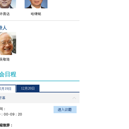
许善达
哈继铭
持人
吴敬琏
会日程
12月20日
2月19日
 开幕
间：
9：00-09：20
迎致辞：