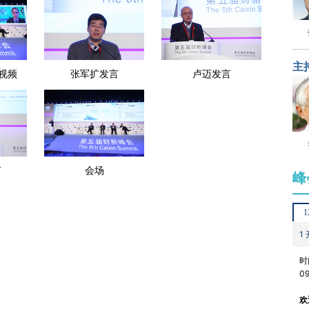
主
视频
张军扩发言
卢迈发言
言
会场
峰
1
1
时
0
欢