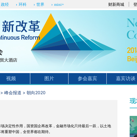
财新商城
政经
环科
世界
mini+
视频
图片
参会嘉宾
嘉宾访谈
>
峰会报道
>
朝向2020
现
市场决定性作用，国资国企再改革，金融市场化只待最后一跃，以土地
改革将重塑中国，全世界都在期待。