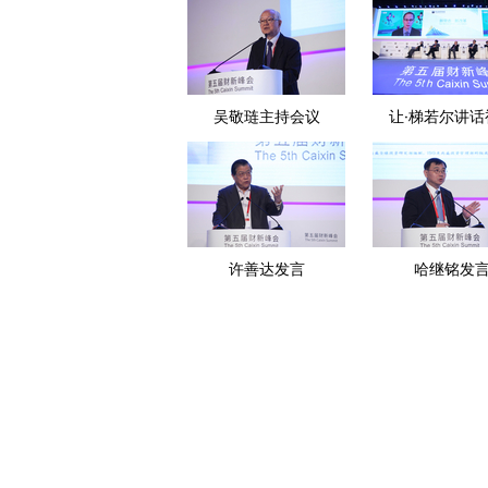
吴敬琏主持会议
让·梯若尔讲话
许善达发言
哈继铭发