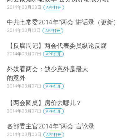
惩治性侵儿童犯罪和危害校园安全犯罪，加强对未
2014年03月08日
APP打开
成年人的保护。发布关于办理盗窃、敲诈勒索、抢
中共七常委2014年“两会”讲话录（更新）
夺等刑事案件司法解释，各级法院审结侵犯财产犯
2014年03月10日
APP打开
罪案件30.3万件，判处罪犯39.8万人。发布关于办
理寻衅滋事、编造传播虚假恐怖信息等刑事案件司
【反腐周记】两会代表委员纵论反腐
法解释，指导地方法院正确审理相关案件，依法惩
2014年03月07日
APP打开
治破坏社会秩序犯罪。发布关于办理利用信息网络
外媒看两会：缺少意外是最大
实施诽谤等刑事案件的司法解释，统一法律适用，
的意外
打击利用网络造谣传谣的犯罪行为，维护良好的网
2014年03月07日
APP打开
络环境。依法惩治扰乱医疗秩序的违法犯罪行为，
切实保护医务人员和广大患者合法权益。明确"醉
【两会圆桌】房价去哪儿？
驾"的认定标准，各级法院审结危险驾驶犯罪案件9
2014年03月07日
APP打开
万件。积极参与禁毒斗争，审结毒品犯罪案件9.5
各部委主官2014年“两会”言论录
万件，判处罪犯9.9万人。最高人民法院认真做好
2014年03月06日
APP打开
死刑复核工作，严把案件事实关、证据关、法律