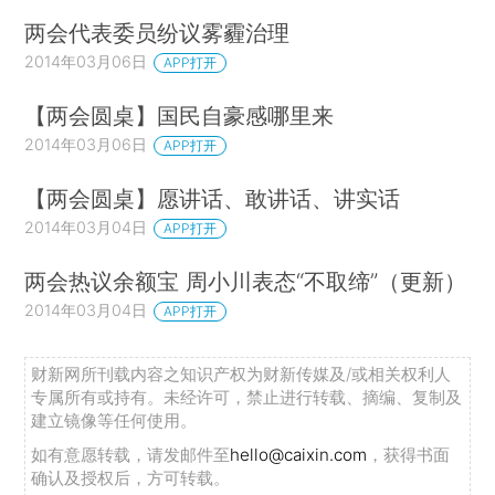
关，确保死刑只适用于极少数罪行极其严重的犯罪
两会代表委员纷议雾霾治理
分子。
2014年03月06日
APP打开
依法惩治经济犯罪、贪污贿赂和渎职犯罪。发布
【两会圆桌】国民自豪感哪里来
关于办理组织、领导传销活动刑事案件等指导意
2014年03月06日
APP打开
见，各级法院审结传销、走私、洗钱、非法集资、
【两会圆桌】愿讲话、敢讲话、讲实话
金融诈骗、内幕交易、商业贿赂等经济犯罪案件5
2014年03月04日
APP打开
万件，判处罪犯6.9万人。充分发挥刑事审判在惩
治腐败中的职能作用，加大对贪污贿赂等犯罪的打
两会热议余额宝 周小川表态“不取缔”（更新）
击力度，审结国家工作人员贪污贿赂、渎职侵权犯
2014年03月04日
APP打开
罪案件2.9万件，判处罪犯3.1万人，其中包括薄熙
来受贿、贪污、滥用职权案，刘志军受贿、滥用职
财新网所刊载内容之知识产权为财新传媒及/或相关权利人
专属所有或持有。未经许可，禁止进行转载、摘编、复制及
权案等一批大案要案，促进反腐败斗争深入开展。
建立镜像等任何使用。
依法惩治危害食品安全和污染环境犯罪。积极回
如有意愿转载，请发邮件至
hello@caixin.com
，获得书面
确认及授权后，方可转载。
应群众关切，发布关于办理危害食品安全犯罪的司