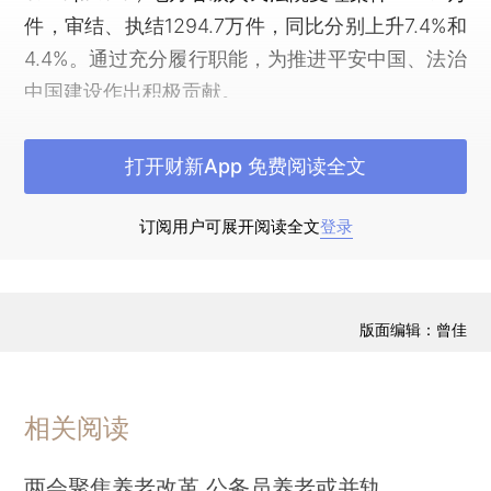
件，审结、执结1294.7万件，同比分别上升7.4%和
4.4%。通过充分履行职能，为推进平安中国、法治
中国建设作出积极贡献。
一、依法惩治犯罪、保障人权、化解矛盾，维护
打开财新App 免费阅读全文
社会和谐稳定
依法惩治危害国家安全和社会稳定的犯罪。各级
订阅用户可展开阅读全文
登录
法院审结一审刑事案件95.4万件，判处罪犯115.8万
人。依法严惩煽动分裂国家、暴力恐怖袭击等危害
国家安全和公共安全犯罪，严惩严重危害人民群众
版面编辑：曾佳
生命财产安全的犯罪，审结杀人、抢劫、绑架、爆
炸、强奸、拐卖妇女儿童、黑社会性质组织犯罪等
案件25万件，判处罪犯32.5万人。
相关阅读
最高人民法院会同有关部门发布指导意见，依法
两会聚焦养老改革 公务员养老或并轨