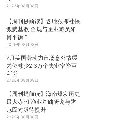
安、检察机关分工负责、互相配合、互相制约，建
2026年08月08日
立健全防范刑事冤假错案工作机制，坚守防止冤假
错案底线。
【周刊提前读】各地狠抓社保
缴费基数 合规与企业减负如
妥善化解社会矛盾。坚持合法自愿原则，规范司
何平衡？
法调解，各级法院通过调解和撤诉方式处理案件
2026年08月08日
479.8万件。依法支持仲裁机构发挥作用，执结仲
7月美国劳动力市场意外放缓
裁裁决13.3万件。加强刑事附带民事诉讼调解工
岗位减少2.3万个失业率降至
作，完善刑事被害人救助制度，保障被害人合法权
4.1%
益。积极参与社会治理，健全诉讼与非诉讼相衔接
2026年08月08日
的矛盾纠纷解决机制，加大诉前调解力度，坚持和
发展"枫桥经验"，指导、支持人民调解，将大量矛
【周刊提前读】海南爆发历史
盾纠纷化解在基层和诉前，促进社会和谐。
最大赤潮 渔业基础研究与防
范应对亟待提升
二、依法审理经济领域各类案件，促进经济持续
2026年08月08日
健康发展