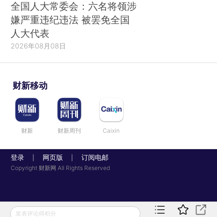
全国人大常委会：六名将领涉
加强商事审判工作。依法平等保护各类市场主体
嫌严重违纪违法 被罢免全国
的合法权益，为加快转变经济发展方式、实现经济
人大代表
稳中求进提供司法保障，各级法院审结一审商事案
2026年08月08日
件395.7万件。发布企业破产法司法解释，规范破
产程序，保障债权人公平受偿，各级法院审结企业
财新移动
破产案件1998件。发布保险法司法解释和出口信用
保险司法解释，各级法院审结保险、证券、票据等
金融纠纷案件71.4万件。加强对经济社会发展新情
况新问题的司法应对，认真研究服务实体经济、民
财新
财新周刊
Caixin
间借贷等方面的法律问题，及时提出司法建议，积
登录
网页版
订阅电邮
极防范和化解风险。
|
|
Copyright 财新网 All Rights Reserved
加强知识产权审判工作。依法保护专利权、著作
权、商标权，加大对网络知识产权司法保护力度，
依法制裁不正当竞争和垄断行为，维护公平竞争的
发表评论得积分