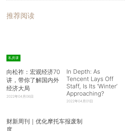
法解释，各级法院审结相关案件2082件，判处罪
犯2647人。发布关于办理污染环境刑事案件的司法
推荐阅读
解释，加大惩处污染环境犯罪力度。公布王长兵生
产、销售有毒食品犯罪以及胡文标、丁月生投放危
险物质污染环境犯罪等典型案例，有力震慑犯罪分
子。
私房课
坚决防止和纠正冤假错案。尊重和保障人权，恪
In Depth: As
向松祚：宏观经济70
守罪刑法定、疑罪从无、证据裁判等原则，严格排
Tencent Lays Off
讲，带你了解国内外
除非法证据，各级法院依法宣告825名被告人无
Staff, Is Its ‘Winter’
经济大局
罪，确保无罪的人不受刑事追究。加强与律师协会
Approaching?
2022年04月06日
的沟通，高度重视律协、律师反映的问题,尊重和保
2022年04月01日
障律师依法履职。以坚决果断的态度依法纠正"张氏
叔侄强奸杀人案"等一批重大冤假错案，从错案中深
财新周刊｜优化摩托车报废制
刻汲取教训，强化证据审查，发挥庭审功能，与公
度