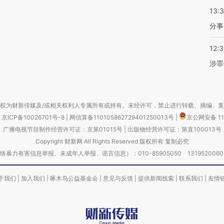
13:
分事
12:
涉罪
权为财新传媒及/或相关权利人专属所有或持有。未经许可，禁止进行转载、摘编、
京ICP备10026701号-8
|
网信算备110105862729401250013号
|
京公网安备 11
广播电视节目制作经营许可证：京第01015号
|
出版物经营许可证：第直100013号
Copyright 财新网 All Rights Reserved 版权所有 复制必究
害信息举报、未成年人举报、谣言信息）：010-85905050 13195200605 举报邮
于我们
|
加入我们
|
啄木鸟公益基金会
|
意见与反馈
|
提供新闻线索
|
联系我们
|
友情