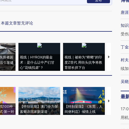
博
发布
唐涯
本篇文章暂无评论
知识
受伤
丁金
失所者困
视线｜HYROX的吸金
视线｜被称为“蟑螂”的印
视线｜“入侵
村夫
高温引发健
术：是什么让中产们甘
度Z世代 用街头抗争将教
机”？难民潮
心“花钱找虐”？
育部长拱下台
飞地休达
续加
吴晓
最
【推广】走
找100种
【特别呈现】澳门全力探
【特别呈现】《东莞，人
会，让数智科
17:
式·第一对
索葡语国家新渠道
间便利店》倾情上线
业
用机