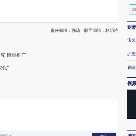
财
责任编辑：郭琼 | 版面编辑：林韵诗
伍戈
罗志
究 慎重推广
化"
易峘
视
新网观点