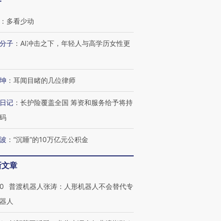
客
：
多看少动
分子
：
AI冲击之下，年轻人与高学历女性更
坤
：
耳闻目睹的几位律师
”还是“人道危
湖北宜昌局部短时降雨
哈尔滨遭遇短时极端强降
日记
：
长护险覆盖全国 筹资和服务给予将持
撕裂西班牙
128毫米 紧急转移近
雨 3小时累计雨量超80毫
秘鲁纳斯
4000人
米
13人遇难
码
波
：
“沉睡”的10万亿元公积金
新文章
进第四届链博
【商旅对话】华住集团
技“链”接产
【特别呈现】寻找100种
CFO：不靠规模取胜，华
【特别呈
00
普渡机器人张涛：人形机器人不会替代专
有意思的生活方式·第三对
住三大增长引擎是什么？
有意思的
器人