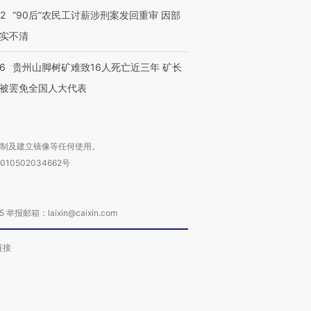
32
“90后”农民工讨薪涉刑案发回重审 因部
实不清
36
贵州山脚树矿难致16人死亡近三年 矿长
被罢免全国人大代表
复制及建立镜像等任何使用。
010502034662号
箱：laixin@caixin.com
链接