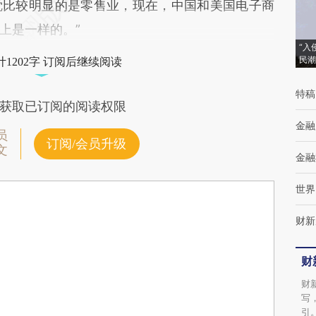
觉比较明显的是零售业，现在，中国和美国电子商
上是一样的。”
“入
民潮
1202字 订阅后继续阅读
特稿
获取已订阅的阅读权限
金融
员
订阅/会员升级
文
金融
世界
财新
财
财
写
引