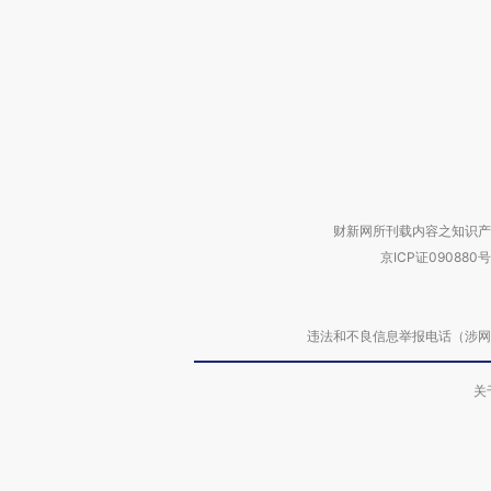
财新网所刊载内容之知识产
京ICP证090880号
违法和不良信息举报电话（涉网络暴力有
关