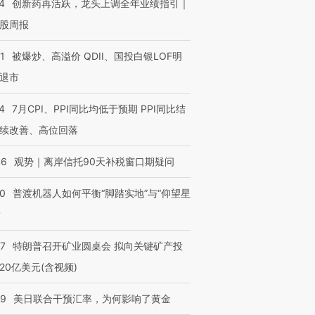
4
创新药再活跃，龙头上调全年业绩指引｜
股周报
1
被爆炒、高溢价 QDII、国投白银LOF明
退市
4
7月CPI、PPI同比均低于预期 PPI同比结
续改善、高位回落
46
观势｜离岸信托90天补税窗口期疑问
00
普渡机器人如何平衡“脚踏实地”与“仰望星
？
57
特朗普召开矿业圆桌会 拟向关键矿产投
20亿美元(含视频)
09
美日联合干预汇率，为何影响了黄金