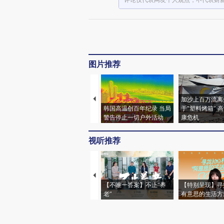
图片推荐
加沙上百万流离
韩国高温创百年纪录 当局
于“塑料烤箱” 
警告停止一切户外活动
康危机
视听推荐
【不唯一答案】不止“养
【特别呈现】寻
老”
有意思的生活方