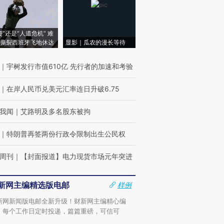
侵”还是“人道危机” 难
撕裂西班牙飞地休达
显影｜瓜农的漫长等待
｜
宇树发行市值610亿 先行者的加速和考验
｜
在岸人民币兑美元汇率连日升破6.75
我闻
｜
艾路明及多名股东被拘
｜
特朗普再签两份行政令限制出生公民权
周刊
｜
【封面报道】电力现货市场元年突进
新网主编精选版电邮
样例
新网新闻版电邮全新升级！财新网主编精心编
，每个工作日定时投递，篇篇重磅，可信可
。