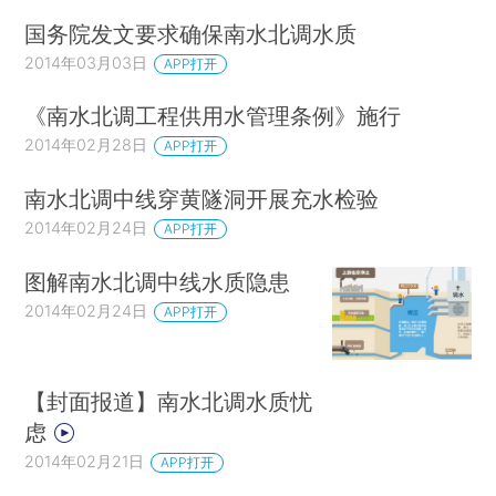
经济社会的快速发展，人类对湖泊资源的利用达到
国务院发文要求确保南水北调水质
了相当高的程度，目前湖泊水域养殖过度，非法采
2014年03月03日
APP打开
砂、非法圈圩、违法建设等人为侵害湖泊的行为依
然是当前湖泊面临的主要问题。
《南水北调工程供用水管理条例》施行
2014年02月28日
APP打开
3.湖泊综合治理扶持力度有待于进一步加强。
按照《湖泊保护条例》要求，近年来各地积极推进
南水北调中线穿黄隧洞开展充水检验
湖泊生态修复、流域治理、退圩还湖等综合治理工
2014年02月24日
APP打开
作，取得很好的效果。但长期以来，公共财政投资
图解南水北调中线水质隐患
以及政策扶持方面还十分不足，难以有效调动地方
2014年02月24日
APP打开
政府积极性。
4.面上湖泊管理工作有待于进一步加强。以江
【封面报道】南水北调水质忧
苏为例，按照《湖泊保护条例》要求，全省列入省
虑
湖泊保护名录的137个湖泊中有121个应由市县负责
2014年02月21日
APP打开
管理湖泊。由于经费投入匮乏、管控手段不到位等