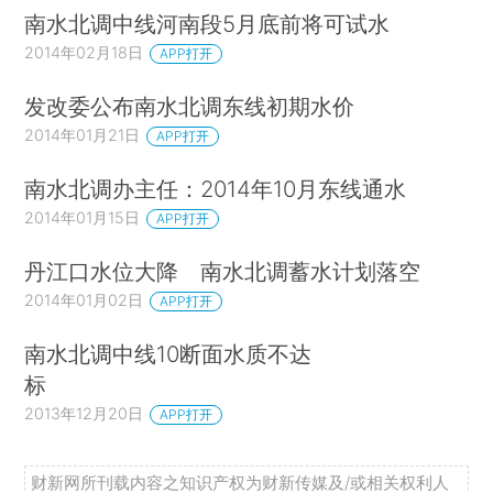
因素，目前面上湖泊管理工作明显滞后于省管湖
南水北调中线河南段5月底前将可试水
泊。部分湖泊还存在管理机构尚未落实到位、保护
2014年02月18日
APP打开
规划尚未编制、开发利用监管不到位等方面的问
发改委公布南水北调东线初期水价
题。
2014年01月21日
APP打开
为有效改善湖泊生态环境，保障退圩还湖生态
南水北调办主任：2014年10月东线通水
修复工程的有序、有效实施，推进水生态文明建
2014年01月15日
APP打开
设，建议：
丹江口水位大降 南水北调蓄水计划落空
1.强化重点湖泊的管理机构建设。大型湖泊对
2014年01月02日
APP打开
流域内经济社会健康可持续发展具有重要意义，但
也往往是当前问题突出、复杂的湖泊，鉴于目前较
南水北调中线10断面水质不达
标
为松散的管理体制，建议在水利主管部门设立相关
2013年12月20日
机构，全面整合涉湖管理职能，有效实施湖泊综合
APP打开
管理。建立湖泊分级管理体系，强化依法管理，加
强综合管理，推进综合执法。
财新网所刊载内容之知识产权为财新传媒及/或相关权利人