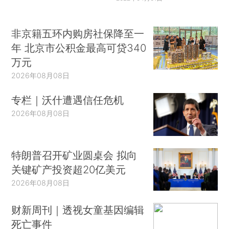
制，以利各地政府计划地推进以湖泊生态修复、生
态清淤和退圩还湖为重点的综合治理，恢复湖泊调
非京籍五环内购房社保降至一
蓄、生态功能，维护湖泊健康生命。
年 北京市公积金最高可贷340
万元
4.加大侵害湖泊法律处罚强度。当前湖泊保护
2026年08月08日
范围内非法圈圩、非法采砂、非法建设等人为侵害
湖泊行为仍是当前湖泊管理与保护面临的突出问
专栏｜沃什遭遇信任危机
题，由于违法成本小、执法难度大，导致侵湖事件
2026年08月08日
屡禁不止，建议全国人大研究《湖泊保护条例》，
进一步强化人为侵害湖泊处罚手段和力度。
特朗普召开矿业圆桌会 拟向
关键矿产投资超20亿美元
2026年08月08日
财新周刊｜透视女童基因编辑
死亡事件