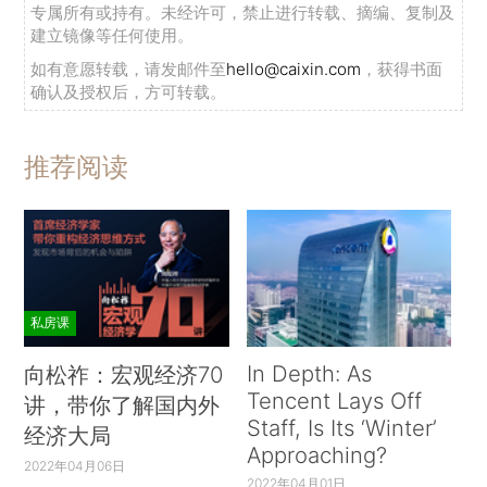
专属所有或持有。未经许可，禁止进行转载、摘编、复制及
建立镜像等任何使用。
2. 加强以流域为单元的生态环境治理。为确保
如有意愿转载，请发邮件至
hello@caixin.com
，获得书面
南水北调工程全线贯通后, 沿线调蓄湖泊的水质好
确认及授权后，方可转载。
于或稳定达到地表Ⅲ类水质标准，要突破地区和部
门之间的界限，综合考虑湖泊流域的自然条件和社
推荐阅读
会经济条件，制定湖泊流域综合规划方案，统筹流
域内河流上、中、下游水资源的开采量；严格控制
湖泊核心区的人类活动强度，合理规划渔业养殖区
和养殖规模；根据流域内不同的自然地理环境条
件，对湖泊流域进行生态功能分区，制定不同区域
私房课
主要产业的发展政策与布局原则；制定全流域的水
土保持计划，提出基于流域水环境保护的土地利用
In Depth: As
向松祚：宏观经济70
结构调整模式。
Tencent Lays Off
讲，带你了解国内外
Staff, Is Its ‘Winter’
经济大局
3.加大湖泊综合治理的投入。建议出台有利于
Approaching?
2022年04月06日
推进湖泊综合治理的优惠政策、公共财政投入机
2022年04月01日