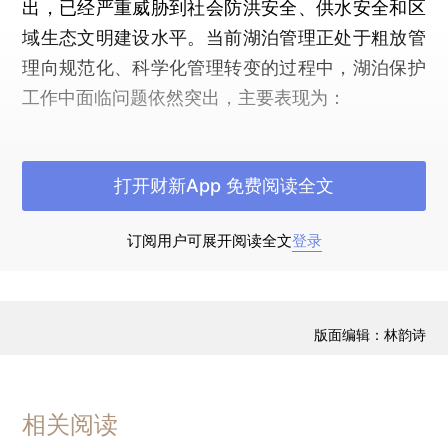
出，已经严重威胁到社会防洪安全、供水安全和区
域生态文明建设水平。当前湖泊管理正处于粗放管
理向规范化、科学化管理转变的过程中，湖泊保护
工作中面临问题依然突出，主要表现为：
1.湖泊管理体制机制有待于进一步强化。虽然
各地湖泊联席会议制度已建立，但个别湖泊联席会
打开财新App 免费阅读全文
议组织结构形式相对松散，各地各部门管理力量仍
不能形成有效合力。以江苏为例，虽然省编办明确
订阅用户可展开阅读全文
登录
了相关省直属水利工程管理处协助省水利厅开展湖
泊管理与保护职责，并承担了联席会议办公室职
责，但由于法规没有授权，在日常管理和执法过程
版面编辑：林韵诗
中面临法律依据不足的窘境。
2.湖泊资源开发利用有待于进一步规范。经济
相关阅读
社会对湖泊的开发利用历史由来已久，尤其是随着