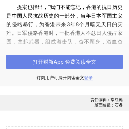
提案也指出，“我们不能忘记，香港的抗日历史
是中国人民抗战历史的一部分，当年日本军国主义
的侵略暴行，为香港带来3年8个月暗无天日的灾
难。日军侵略香港时，一批香港人不忿日人侵占家
园，拿起武器，组成游击队，奋不顾身，浴血奋
战，不少民众为掩护他们 也视死如归，英烈的鲜血
染遍了香江。军民共赴国难，留下许多可歌可泣的
打开财新App 免费阅读全文
英雄故事。因此，我们建议在纪念抗日战争胜利70
周年的全国性活动中，加强宣传这段历史，让国人
订阅用户可展开阅读全文
登录
更多了解香港同胞为抗日胜利作出的牺牲与贡献”。
有感于香港目前中小学教科书中有关香港抗日
责任编辑：常红晓
版面编辑：石睿
历史资料的不足，民建联正在民间搜集当年的抗日
历史资料，访问当年曾经参与抗日的老战士，当年
亲身目睹日军暴行、身受日本军国主义侵害的老