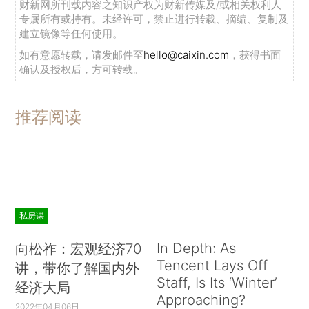
财新网所刊载内容之知识产权为财新传媒及/或相关权利人
人，以及研究这段历史的学者，计划整理这些历史
专属所有或持有。未经许可，禁止进行转载、摘编、复制及
资料，制作成教育宣传短片以及图片数据，展开社
建立镜像等任何使用。
会宣传，让香港社会，尤其是青年人能更多了解当
如有意愿转载，请发邮件至
hello@caixin.com
，获得书面
确认及授权后，方可转载。
年的情况，填补教科书中的不足。
2月27日，民建联副主席陈勇随媒体记者一同
推荐阅读
访问了几名曾经历当年抗日战争的老人，听他们回
忆了侵华日军对香港市民的掠夺和伤害，作为全国
人大代表，陈勇呼吁内地及香港特区政府，以及社
会各界，应协助整理这段时期的历史资料，促进香
港本地的史实搜集和维护，加强历史教育，并争取
私房课
建立“香港抗日历史博物馆”，让年轻一代以史为
In Depth: As
鉴，警惕军国主义。
向松祚：宏观经济70
Tencent Lays Off
讲，带你了解国内外
（来源：中国新闻网）
Staff, Is Its ‘Winter’
经济大局
Approaching?
2022年04月06日