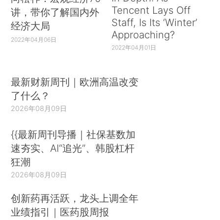
拯救，地方财政的财务支持，乃至中央财政、人民
Tencent Lays Off
讲，带你了解国内外
银行对于解决区域性债务危机的财务支持，都可以
Staff, Is Its ‘Winter’
经济大局
Approaching?
通过地方资产管理公司作为工作平台进行运作与实
2022年04月06日
2022年04月01日
施。否则，临时匆忙操作，缺乏有效渠道、组织、
人员，应对危机缓不济急。
最新财新周刊｜欧洲高温改变
（二）构建我国特色的庭外和解制度
了什么？
2026年08月09日
从最近几年实践看，从郑百文开始，近年来广
东粤海、APP集团、德隆集团、三九集团、啤酒
{{最新周刊导播｜社保基数加
花、尚德集团等债务重组，都采用了庭外和解方
速夯实、AI“追光”、韩股杠杆
式，并取得了良好的社会综合效果。可考虑构建相
狂潮
关法律制度与规程，在企业不能清偿到期债务时，
2026年08月09日
相关方可向法院提出庭外和解申请。申请一旦批
创新药再活跃，龙头上调全年
准，立即启动“自动冻结”法律机制，临时冻结对企
业绩指引｜医药股周报
业的任何法律诉讼，临时冻结债权人的收贷措施