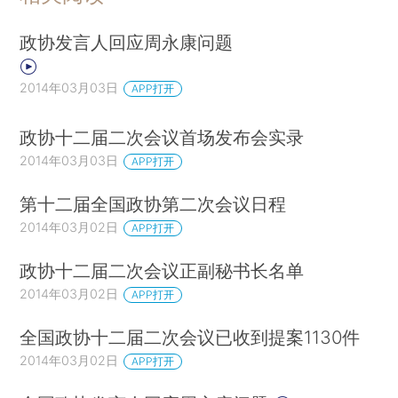
产重整，是一个成熟经济体必备的制度，也是宏观
政协发言人回应周永康问题
经济效率的保障。
为此建议：
2014年03月03日
APP打开
（一）加快建立地方资产管理公司
政协十二届二次会议首场发布会实录
2014年03月03日
APP打开
我国已有相关法律，但是由于整体法律环境、
信用体系等还不完善，破产重整在实践中很难操
第十二届全国政协第二次会议日程
作。这就需要地方政府行政力量发挥作用，其具体
2014年03月02日
APP打开
途径是设立地方资产管理公司。
政协十二届二次会议正副秘书长名单
财政部、银监会发布的《金融企业不良资产批
2014年03月02日
APP打开
量转让管理办法》（财金[2012]6号）规定各省可
全国政协十二届二次会议已收到提案1130件
设立或授权一家资产管理或经营公司参与本省范围
2014年03月02日
APP打开
内的不良资产批量转让工作。有些地区据此已经开
始设立相关机构。应当鼓励和支持在全国范围内进