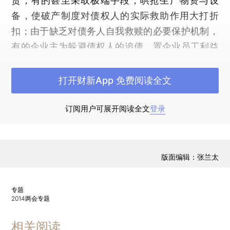
货，有的甚至采取极端手段，哄抢生产物资与设
备，使破产制度对债权人的实际救助作用大打折
扣；由于缺乏对债务人自我救赎的必要保护机制，
有的企业主为躲避债权人的追债，置企业员工利益
于不顾而仓皇跑路，留下一堆无法收拾的烂摊子，
失去了通过债务重组、破产重整保护获取重生和再
打开财新App 免费阅读全文
发展的机会，甚至引发区域性及系统性风险，对当
地经济发展和社会稳定造成重大负面影响。
订阅用户可展开阅读全文
登录
在国外如美国，破产重整已经比较成熟，典型
的例子如通用汽车的破产重整。从结果来看，社会
版面编辑：张兰太
资源（劳动力、厂房、机器、渠道等）没有浪费，
能够照常运转；一般来说原有股东的股本权益归
专题
零，得到了足够惩罚，不存在道德风险。债务人得
2014两会专题
到的清偿超过企业直接破产的情形。企业财务金融
方面的危机不影响实体经济的正常运转。有效的破
相关阅读