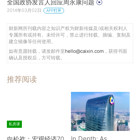
全国政协发言人回应周永康问题
一步推广。利用其专业团队，为企业量身打造一整
2014年03月02日
APP打开
套重整或破产处置方案；并明确其可在企业破产重
整程序担任破产管理人角色。这不仅可为企业争取
财新网所刊载内容之知识产权为财新传媒及/或相关权利人
专属所有或持有。未经许可，禁止进行转载、摘编、复制及
到宝贵的时间，能够真正化解由于负债问题而导致
建立镜像等任何使用。
的危机，最大限度地保护了债权人的权益，也在一
如有意愿转载，请发邮件至
hello@caixin.com
，获得书面
定程度上维护了社会稳定，是一个多赢的结果。对
确认及授权后，方可转载。
于银行，政府背景的资产管理公司出面，容易与银
行沟通；对于其他债权人，政府背景的资产管理公
推荐阅读
司介入可以有效防止哄抢等不理性行为。总之，地
方资产管理公司是破产重整的一个重要保障。
从我国当前实际来看，企业债务潜在的风险很
大。在防范风险的同时，中央和地方政府在宏观上
私房课
必须做好处置风险的预案。资产管理公司可以发挥
重要作用。在特殊情况下，地方政府对重要企业的
In Depth: As
向松祚：宏观经济70