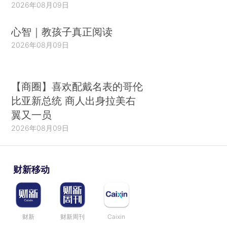
2026年08月09日
等。在此机制保护下，债务人与债权人在法院外就
股权、资产、债务重组进行商业化、市场化的充分
心智｜教孩子真正阅读
协商并达成一致，重组协议经国家主管部门或其授
2026年08月09日
权部门批准后生效，“自动冻结”机制随之结束。
（三）完善债权人委员会运行机制
【商圈】喜欢配戴名表的哥伦
比亚新总统 商人出身拉美右
企业正式进入破产程序后，法律对债权人委员
翼又一员
会（会议）组成、职权、运行有着明确的规定，但
2026年08月09日
在法院外进行债务重组，债权人委员会制度是缺失
的。由于债权人与债务人之间，以及债权人与债权
人之间利益的冲突和矛盾十分突出，债务人要面对
财新移动
众多的债权人，而多个债权人参与债务重组，都有
其各自独立的自我意识和利益要求。为了债务重组
的顺利进行并取得良好成效，建议银行业监督管理
财新
财新周刊
Caixin
部门制定一套行之有效的债权人自治制度，指导和