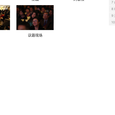
7
8
9
1
议题现场