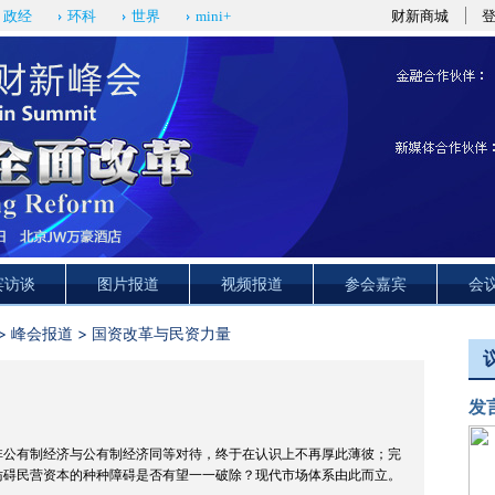
财新商城
政经
环科
世界
mini+
宾访谈
图片报道
视频报道
参会嘉宾
会
>
峰会报道
>
国资改革与民资力量
发
非公有制经济与公有制经济同等对待，终于在认识上不再厚此薄彼；完
妨碍民营资本的种种障碍是否有望一一破除？现代市场体系由此而立。