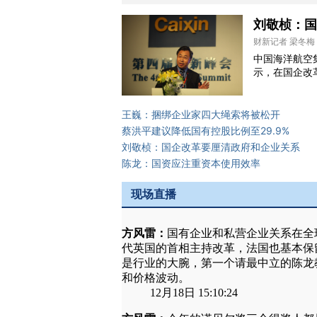
刘敬桢：国
财新记者 梁冬梅 1
中国海洋航空
示，在国企改
王巍：捆绑企业家四大绳索将被松开
蔡洪平建议降低国有控股比例至29.9%
刘敬桢：国企改革要厘清政府和企业关系
陈龙：国资应注重资本使用效率
现场直播