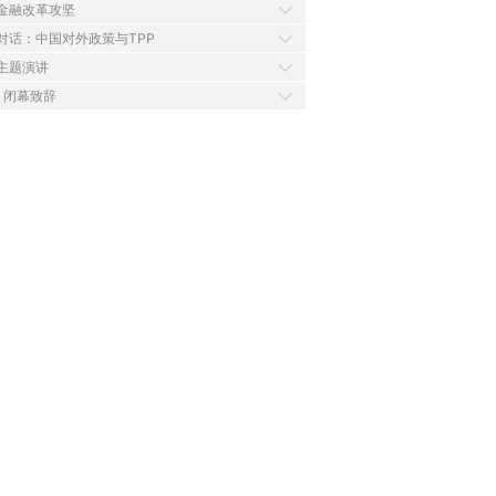
 金融改革攻坚
 对话：中国对外政策与TPP
 主题演讲
0 闭幕致辞