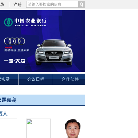
登录
注册
议实录
会议日程
合作伙伴
议题嘉宾
言人