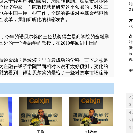
时
0
发
菲
点
约
佩
蔡
黄
主
2
3
4
5
6
王巍
刘敬祯