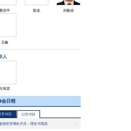
蔡洪平
陈龙
刘敬祯
王巍
持人
方风雷
峰会日程
2月18日
12月19日
 最优经济增长方式：理念与现实