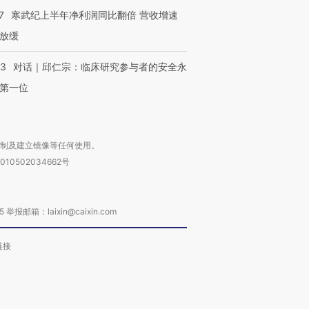
7
寒武纪上半年净利润同比翻倍 营收增速
放缓
53
对话｜邱仁宗：临床研究参与者的安全永
第一位
复制及建立镜像等任何使用。
010502034662号
箱：laixin@caixin.com
链接