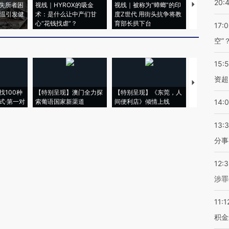
20:
失所者困
视线｜HYROX的吸金
视线｜被称为“蟑螂”的印
视线｜“入侵
高温引发健
术：是什么让中产们甘
度Z世代 用街头抗争将教
机”？难民潮
心“花钱找虐”？
育部长拱下台
飞地休达
17:
空”
15:
资超
【推广】走
找100种
【特别呈现】澳门全力探
【特别呈现】《东莞，人
会，让数智科
式·第一对
索葡语国家新渠道
间便利店》倾情上线
业
14:
13:
分事
12:
涉罪
11:1
积金