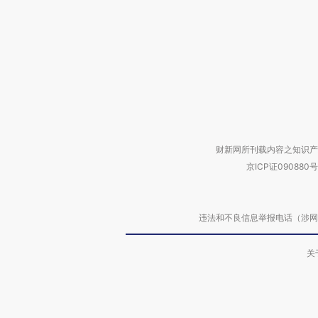
财新网所刊载内容之知识产
京ICP证090880号
违法和不良信息举报电话（涉网络暴力有
关