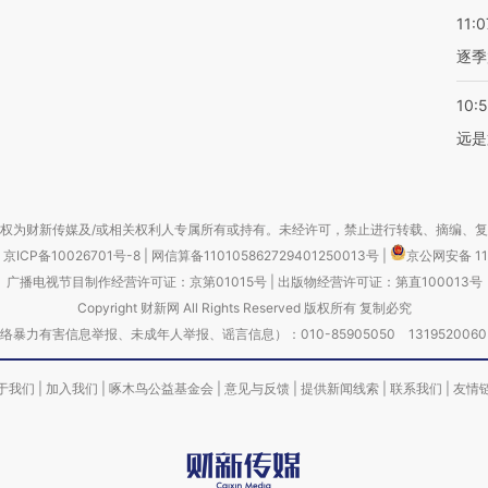
11:0
逐季
10:
远是
权为财新传媒及/或相关权利人专属所有或持有。未经许可，禁止进行转载、摘编、
京ICP备10026701号-8
|
网信算备110105862729401250013号
|
京公网安备 11
广播电视节目制作经营许可证：京第01015号
|
出版物经营许可证：第直100013号
Copyright 财新网 All Rights Reserved 版权所有 复制必究
害信息举报、未成年人举报、谣言信息）：010-85905050 13195200605 举报邮
于我们
|
加入我们
|
啄木鸟公益基金会
|
意见与反馈
|
提供新闻线索
|
联系我们
|
友情