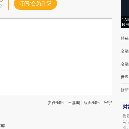
员
订阅/会员升级
文
“入
民潮
特稿
金融
金融
世界
财新
责任编辑：王嘉鹏 | 版面编辑：宋宇
财
财
写
激辩
引