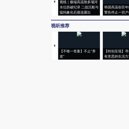
视线｜极端高温致多瑙河
水位跌破纪录 二战沉船与
韩国高温创百年
猛犸象化石接连露出
警告停止一切户
视听推荐
【不唯一答案】不止“养
【特别呈现】寻
老”
有意思的生活方