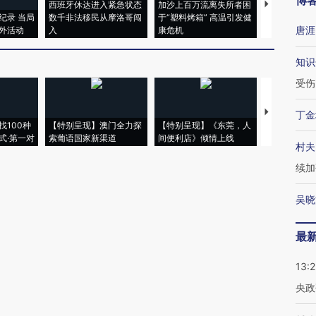
博
西班牙休达进入紧急状态
加沙上百万流离失所者困
视线｜HYR
纪录 当局
数千非法移民从摩洛哥闯
于“塑料烤箱” 高温引发健
术：是什么
唐涯
外活动
入
康危机
心“花钱找虐
知识
受伤
【推广】走
丁金
找100种
【特别呈现】澳门全力探
【特别呈现】《东莞，人
会，让数智科
式·第一对
索葡语国家新渠道
间便利店》倾情上线
业
村夫
续加
吴晓
最
13:
央政