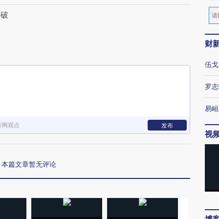
没破
财
伍戈
罗志
易峘
新网观点
发布
视
本篇文章暂无评论