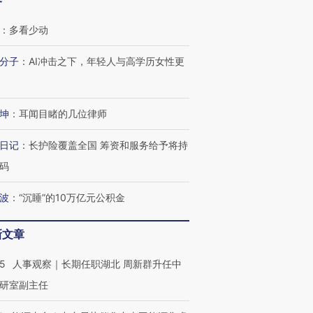
客
OX的吸金
马航飞行员跨国走私7万
视线｜被称为“蟑螂”的印
让中产们甘
粒摇头丸 尿检体内含3种
度Z世代 用街头抗争将教
秘鲁纳斯
：
多看少动
”？
毒品
育部长拱下台
13人遇难
分子
：
AI冲击之下，年轻人与高学历女性更
进第四届链博
【商旅对话】华住集团
坤
：
耳闻目睹的几位律师
技“链”接产
【特别呈现】寻找100种
CFO：不靠规模取胜，华
【特别呈
有意思的生活方式·第三对
住三大增长引擎是什么？
有意思的
日记
：
长护险覆盖全国 筹资和服务给予将持
码
波
：
“沉睡”的10万亿元公积金
新文章
25
人事观察｜长期任职湖北 周新群升任中
研室副主任