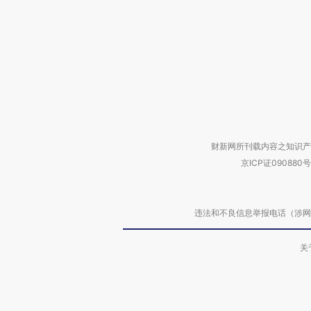
财新网所刊载内容之知识产
京ICP证090880号
违法和不良信息举报电话（涉网络暴力有
关