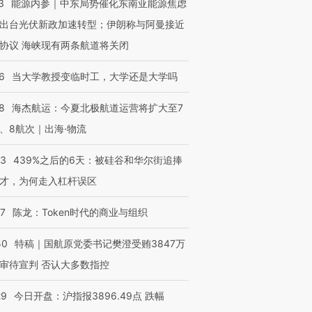
3
能源内参｜中东局势催化东南亚能源焦虑
出台光伏新政加速转型；伊朗称与阿曼接近
协议 海峡现有两条航道将关闭
6
当大学教授变临时工，大学还是大学吗
8
海杰航运：今夏北极航道运营将扩大至7
、8航次｜出海·物流
53
439%之后的6天：被硅谷和华尔街追捧
才，为何走入杠杆误区
07
陈龙：Token时代的商业与组织
50
特稿｜国航原党委书记樊澄受贿3847万
审待宣判 否认大多数指控
29
今日开盘：沪指报3896.49点 跌幅