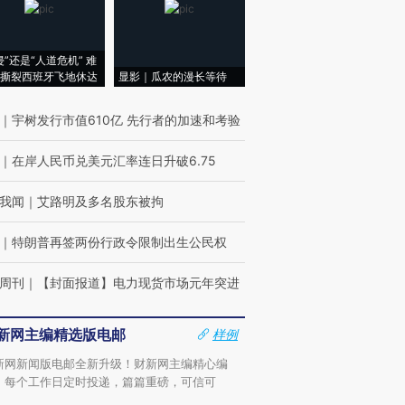
侵”还是“人道危机” 难
撕裂西班牙飞地休达
显影｜瓜农的漫长等待
｜
宇树发行市值610亿 先行者的加速和考验
｜
在岸人民币兑美元汇率连日升破6.75
我闻
｜
艾路明及多名股东被拘
｜
特朗普再签两份行政令限制出生公民权
周刊
｜
【封面报道】电力现货市场元年突进
新网主编精选版电邮
样例
新网新闻版电邮全新升级！财新网主编精心编
，每个工作日定时投递，篇篇重磅，可信可
。