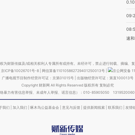
0.1
09:
08:
速和
权为财新传媒及/或相关权利人专属所有或持有。未经许可，禁止进行转载、摘编、
京ICP备10026701号-8
|
网信算备110105862729401250013号
|
京公网安备 11
广播电视节目制作经营许可证：京第01015号
|
出版物经营许可证：第直100013号
Copyright 财新网 All Rights Reserved 版权所有 复制必究
害信息举报、未成年人举报、谣言信息）：010-85905050 13195200605 举报邮
于我们
|
加入我们
|
啄木鸟公益基金会
|
意见与反馈
|
提供新闻线索
|
联系我们
|
友情