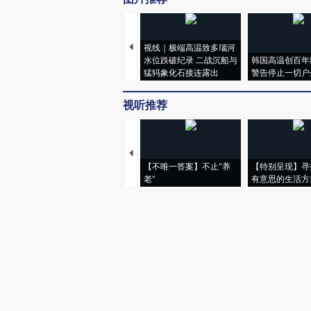
视线｜极端高温致多瑙河
水位跌破纪录 二战沉船与
韩国高温创百年
猛犸象化石接连露出
警告停止一切户
视听推荐
【不唯一答案】不止“养
【特别呈现】寻
老”
有意思的生活方