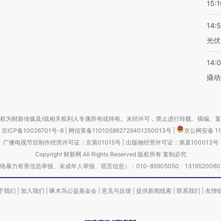
15:1
14:
光伏
14:
撬动
权为财新传媒及/或相关权利人专属所有或持有。未经许可，禁止进行转载、摘编、
京ICP备10026701号-8
|
网信算备110105862729401250013号
|
京公网安备 11
广播电视节目制作经营许可证：京第01015号
|
出版物经营许可证：第直100013号
Copyright 财新网 All Rights Reserved 版权所有 复制必究
害信息举报、未成年人举报、谣言信息）：010-85905050 13195200605 举报邮
于我们
|
加入我们
|
啄木鸟公益基金会
|
意见与反馈
|
提供新闻线索
|
联系我们
|
友情