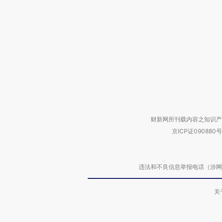
财新网所刊载内容之知识产
京ICP证090880号
违法和不良信息举报电话（涉网络暴力有
关