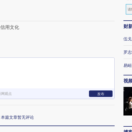
财
国信用文化
伍戈
罗志
易峘
视
新网观点
发布
本篇文章暂无评论