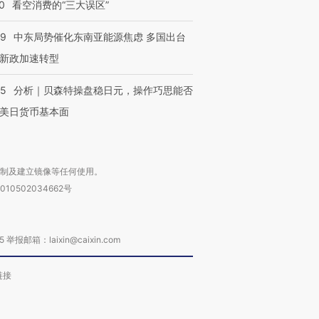
0
看空消费的“三大误区”
59
中东局势催化东南亚能源焦虑 多国出台
新政加速转型
05
分析｜贝森特操盘稳日元，操作巧思能否
美日货币基本面
复制及建立镜像等任何使用。
010502034662号
箱：laixin@caixin.com
链接