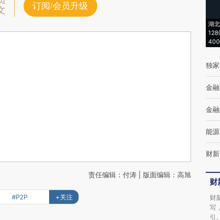
员
订阅/会员升级
文
湖北
12
40
独家
金融
金融
能源
财新
责任编辑：付涛 | 版面编辑：高旭
财
#P2P
+关注
财
写
引