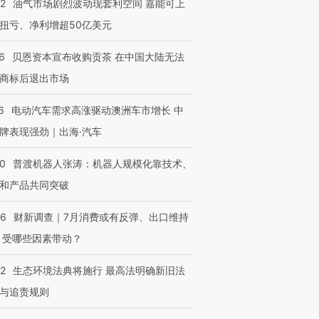
22
油气市场剧烈波动现套利空间 嘉能可上
扭亏、净利增超50亿美元
6
贝恩资本宣布收购贡茶 在中国大陆无法
商标后退出市场
6
电动汽车需求高涨驱动澳洲车市增长 中
牌表现强劲｜出海·汽车
00
普渡机器人张涛：机器人规模化靠技术、
和产品共同突破
56
财新调查｜7月消费或有反弹、出口维持
 受哪些因素带动？
42
生态环境法典将施行 最高法明确新旧法
与追责规则