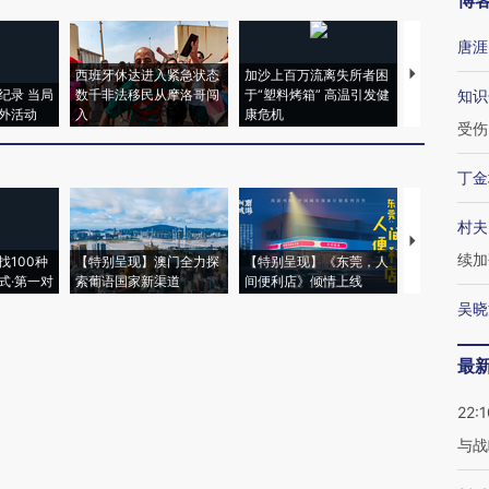
博
唐涯
西班牙休达进入紧急状态
加沙上百万流离失所者困
视线｜HYR
纪录 当局
数千非法移民从摩洛哥闯
于“塑料烤箱” 高温引发健
术：是什么
知识
外活动
入
康危机
心“花钱找虐
受伤
丁金
村夫
【推广】走
续加
找100种
【特别呈现】澳门全力探
【特别呈现】《东莞，人
会，让数智科
式·第一对
索葡语国家新渠道
间便利店》倾情上线
业
吴晓
最
22:1
与战