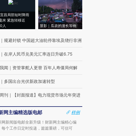
宜昌局部短时降雨
8毫米 紧急转移近
00人
显影｜瓜农的漫长等待
｜
规避封锁 中国超大油轮停靠埃及绕行非洲
｜
在岸人民币兑美元汇率连日升破6.75
我闻
｜
资管掌舵人更替 百年人寿僵局何解
｜
多国出台光伏新政加速转型
周刊
｜
【封面报道】电力现货市场元年突进
新网主编精选版电邮
样例
新网新闻版电邮全新升级！财新网主编精心编
，每个工作日定时投递，篇篇重磅，可信可
。