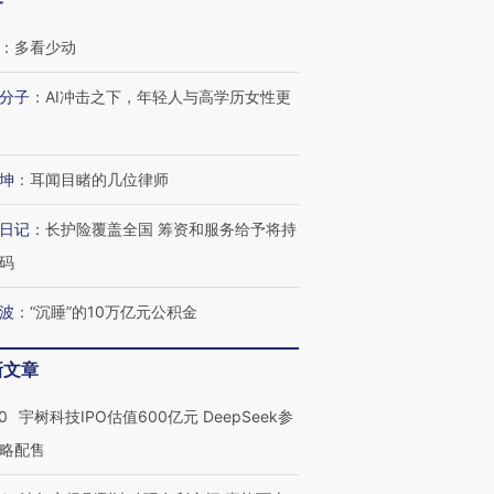
客
：
多看少动
OX的吸金
马航飞行员跨国走私7万
视线｜被称为“蟑螂”的印
让中产们甘
分子
：
AI冲击之下，年轻人与高学历女性更
粒摇头丸 尿检体内含3种
度Z世代 用街头抗争将教
秘鲁纳斯
”？
毒品
育部长拱下台
13人遇难
坤
：
耳闻目睹的几位律师
日记
：
长护险覆盖全国 筹资和服务给予将持
进第四届链博
【商旅对话】华住集团
码
技“链”接产
【特别呈现】寻找100种
CFO：不靠规模取胜，华
【特别呈
有意思的生活方式·第三对
住三大增长引擎是什么？
有意思的
波
：
“沉睡”的10万亿元公积金
新文章
0
宇树科技IPO估值600亿元 DeepSeek参
略配售