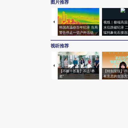
图片推荐
视线｜极端高温
韩国高温创百年纪录 当局
水位跌破纪录 
警告停止一切户外活动
猛犸象化石接连
视听推荐
【不唯一答案】不止“养
【特别呈现】寻
老”
有意思的生活方