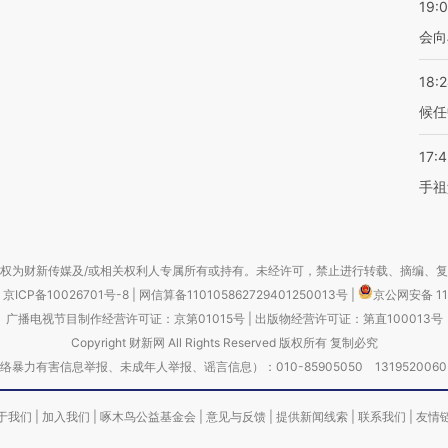
19:0
会向
18:
候任
17:
手祖
权为财新传媒及/或相关权利人专属所有或持有。未经许可，禁止进行转载、摘编、
京ICP备10026701号-8
|
网信算备110105862729401250013号
|
京公网安备 11
广播电视节目制作经营许可证：京第01015号
|
出版物经营许可证：第直100013号
Copyright 财新网 All Rights Reserved 版权所有 复制必究
害信息举报、未成年人举报、谣言信息）：010-85905050 13195200605 举报邮
于我们
|
加入我们
|
啄木鸟公益基金会
|
意见与反馈
|
提供新闻线索
|
联系我们
|
友情