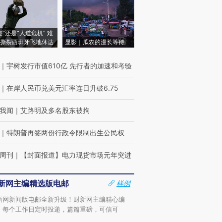
侵”还是“人道危机” 难
撕裂西班牙飞地休达
显影｜瓜农的漫长等待
｜
宇树发行市值610亿 先行者的加速和考验
｜
在岸人民币兑美元汇率连日升破6.75
我闻
｜
艾路明及多名股东被拘
｜
特朗普再签两份行政令限制出生公民权
周刊
｜
【封面报道】电力现货市场元年突进
新网主编精选版电邮
样例
新网新闻版电邮全新升级！财新网主编精心编
，每个工作日定时投递，篇篇重磅，可信可
。