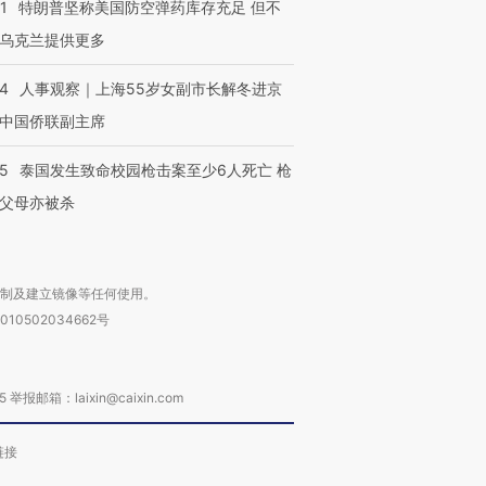
1
特朗普坚称美国防空弹药库存充足 但不
乌克兰提供更多
24
人事观察｜上海55岁女副市长解冬进京
中国侨联副主席
45
泰国发生致命校园枪击案至少6人死亡 枪
父母亦被杀
复制及建立镜像等任何使用。
010502034662号
箱：laixin@caixin.com
链接