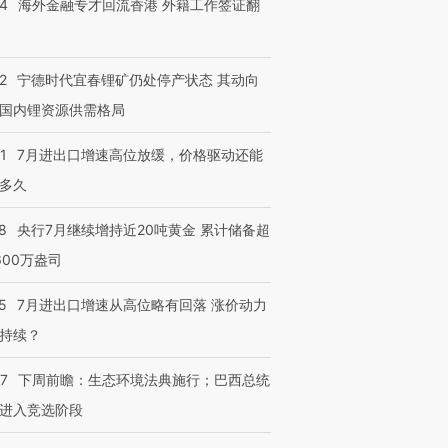
14
海外金融专才回流香港 外籍工作签证翻
2
宁德时代宜春锂矿仍处停产状态 其动向
国内锂资源供需格局
1
7月进出口增速高位放缓，价格驱动还能
多久
8
央行7月继续增持近20吨黄金 累计储备超
600万盎司
5
7月进出口增速从高位略有回落 涨价动力
持续？
07
下周前瞻：生态环境法典施行；巴西总统
进入竞选阶段