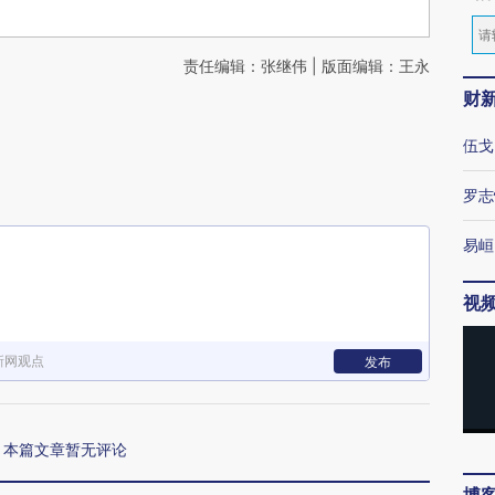
责任编辑：张继伟 | 版面编辑：王永
财
伍戈
罗志
易峘
视
新网观点
发布
本篇文章暂无评论