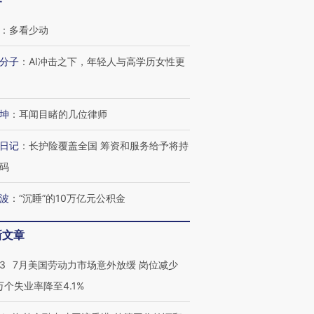
客
：
多看少动
跨国走私7万
视线｜被称为“蟑螂”的印
视线｜“入侵”还是“人道危
分子
：
AI冲击之下，年轻人与高学历女性更
检体内含3种
度Z世代 用街头抗争将教
机”？难民潮撕裂西班牙
秘鲁纳斯
育部长拱下台
飞地休达
13人遇难
坤
：
耳闻目睹的几位律师
日记
：
长护险覆盖全国 筹资和服务给予将持
进第四届链博
【商旅对话】华住集团
码
技“链”接产
【特别呈现】寻找100种
CFO：不靠规模取胜，华
【特别呈
有意思的生活方式·第三对
住三大增长引擎是什么？
有意思的
波
：
“沉睡”的10万亿元公积金
新文章
43
7月美国劳动力市场意外放缓 岗位减少
3万个失业率降至4.1%