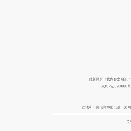
财新网所刊载内容之知识产
京ICP证090880号
违法和不良信息举报电话（涉网络暴力有
关