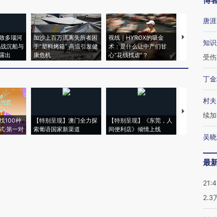
博
唐涯
致多瑙河
加沙上百万流离失所者困
视线｜HYROX的吸金
马航飞行员
知识
二战沉船与
于“塑料烤箱” 高温引发健
术：是什么让中产们甘
粒摇头丸 尿
露出
康危机
心“花钱找虐”？
毒品
受伤
丁金
村夫
【推广】走
续加
找100种
【特别呈现】澳门全力探
【特别呈现】《东莞，人
会，让数智科
式·第一对
索葡语国家新渠道
间便利店》倾情上线
业
吴晓
最
21:
2.