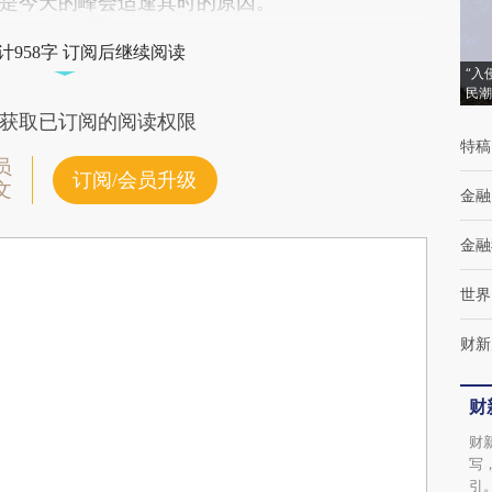
是今天的峰会适逢其时的原因。
计958字 订阅后继续阅读
“入
民潮
获取已订阅的阅读权限
特稿
员
订阅/会员升级
文
金融
金融
世界
财新
财
财
写
引