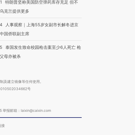
1
特朗普坚称美国防空弹药库存充足 但不
乌克兰提供更多
24
人事观察｜上海55岁女副市长解冬进京
中国侨联副主席
45
泰国发生致命校园枪击案至少6人死亡 枪
父母亦被杀
复制及建立镜像等任何使用。
010502034662号
箱：laixin@caixin.com
链接