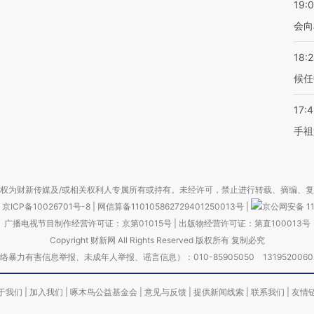
19:0
会向
18:
候任
17:
手祖
权为财新传媒及/或相关权利人专属所有或持有。未经许可，禁止进行转载、摘编、
京ICP备10026701号-8
|
网信算备110105862729401250013号
|
京公网安备 11
广播电视节目制作经营许可证：京第01015号
|
出版物经营许可证：第直100013号
Copyright 财新网 All Rights Reserved 版权所有 复制必究
害信息举报、未成年人举报、谣言信息）：010-85905050 13195200605 举报邮
于我们
|
加入我们
|
啄木鸟公益基金会
|
意见与反馈
|
提供新闻线索
|
联系我们
|
友情