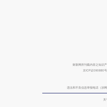
财新网所刊载内容之知识产
京ICP证090880号
违法和不良信息举报电话（涉网络暴力有
关