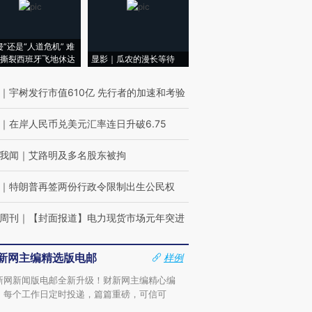
侵”还是“人道危机” 难
撕裂西班牙飞地休达
显影｜瓜农的漫长等待
｜
宇树发行市值610亿 先行者的加速和考验
｜
在岸人民币兑美元汇率连日升破6.75
我闻
｜
艾路明及多名股东被拘
｜
特朗普再签两份行政令限制出生公民权
周刊
｜
【封面报道】电力现货市场元年突进
新网主编精选版电邮
样例
新网新闻版电邮全新升级！财新网主编精心编
，每个工作日定时投递，篇篇重磅，可信可
。