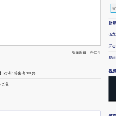
财
伍戈
罗志
版面编辑：冯仁可
易峘
视
】欧洲“后来者”中兴
大批准