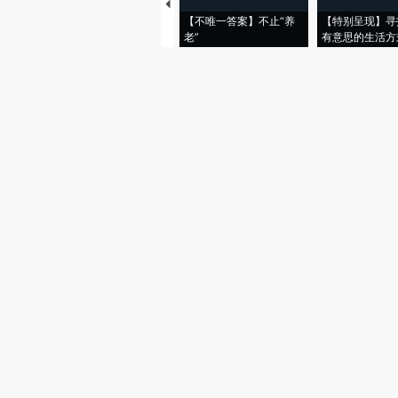
【不唯一答案】不止“养
【特别呈现】寻
老”
有意思的生活方