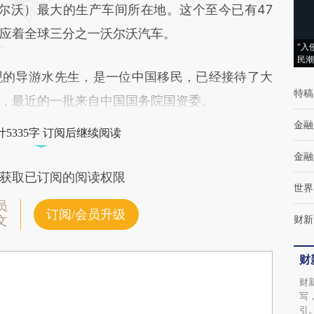
te，下称沃尔沃）最大的生产车间所在地。这个至今已有47
应着全球三分之一沃尔沃汽车。
“入
民潮
的导游水先生，是一位中国移民，已经接待了大
特稿
，最近的一批来自中国国务院国资委。
金融
5335字 订阅后继续阅读
金融
获取已订阅的阅读权限
世界
员
订阅/会员升级
财新
文
财
财
写
引