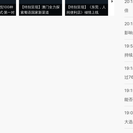
20:
【推广】走
找100种
【特别呈现】澳门全力探
【特别呈现】《东莞，人
会，让数智科
倍
式·第一对
索葡语国家新渠道
间便利店》倾情上线
业
20:1
影响
19:5
持续
19:1
过7
19:1
能否
19:
大选