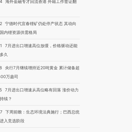
14
海外金融专才回流香港 外籍工作签证翻
进第四届链博
【商旅对话】华住集团
技“链”接产
【特别呈现】寻找100种
CFO：不靠规模取胜，华
【特别呈
有意思的生活方式·第三对
住三大增长引擎是什么？
有意思的
2
宁德时代宜春锂矿仍处停产状态 其动向
国内锂资源供需格局
1
7月进出口增速高位放缓，价格驱动还能
多久
8
央行7月继续增持近20吨黄金 累计储备超
600万盎司
5
7月进出口增速从高位略有回落 涨价动力
持续？
07
下周前瞻：生态环境法典施行；巴西总统
进入竞选阶段