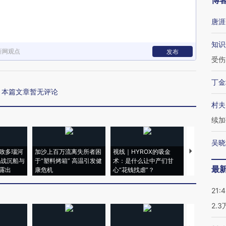
博
唐涯
知识
新网观点
发布
受伤
丁金
本篇文章暂无评论
村夫
续加
吴晓
致多瑙河
加沙上百万流离失所者困
视线｜HYROX的吸金
马航飞行员
二战沉船与
于“塑料烤箱” 高温引发健
术：是什么让中产们甘
粒摇头丸 尿
最
露出
康危机
心“花钱找虐”？
毒品
21:
2.