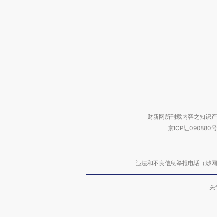
财新网所刊载内容之知识产
京ICP证090880号
违法和不良信息举报电话（涉网络暴力有
关