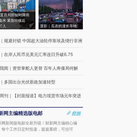
宜昌局部短时降雨
8毫米 紧急转移近
00人
显影｜瓜农的漫长等待
｜
规避封锁 中国超大油轮停靠埃及绕行非洲
｜
在岸人民币兑美元汇率连日升破6.75
我闻
｜
资管掌舵人更替 百年人寿僵局何解
｜
多国出台光伏新政加速转型
周刊
｜
【封面报道】电力现货市场元年突进
新网主编精选版电邮
样例
新网新闻版电邮全新升级！财新网主编精心编
，每个工作日定时投递，篇篇重磅，可信可
。