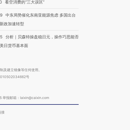
0
看空消费的“三大误区”
59
中东局势催化东南亚能源焦虑 多国出台
新政加速转型
05
分析｜贝森特操盘稳日元，操作巧思能否
美日货币基本面
复制及建立镜像等任何使用。
010502034662号
箱：laixin@caixin.com
链接