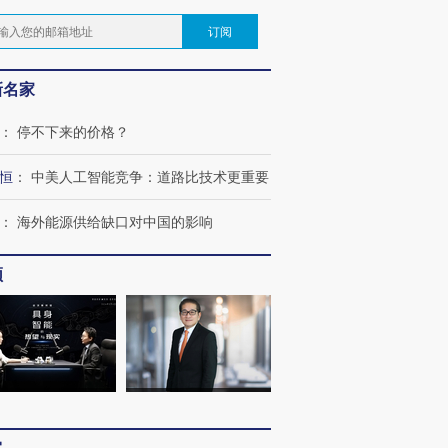
订阅
新名家
：
停不下来的价格？
恒
：
中美人工智能竞争：道路比技术更重要
：
海外能源供给缺口对中国的影响
频
OX的吸金
马航飞行员跨国走私7万
视线｜被称为“蟑螂”的印
让中产们甘
粒摇头丸 尿检体内含3种
度Z世代 用街头抗争将教
秘鲁纳斯
”？
毒品
育部长拱下台
13人遇难