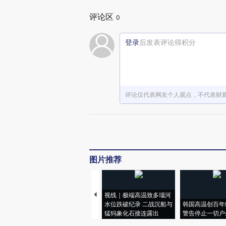
评论区
0
登录
后发表评论得积分
评论仅代表网友个人观点，不代表财
图片推荐
视线｜极端高温致多瑙河
水位跌破纪录 二战沉船与
韩国高温创百年
猛犸象化石接连露出
警告停止一切户