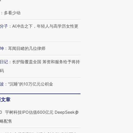
客
：
多看少动
分子
：
AI冲击之下，年轻人与高学历女性更
进第四届链博
【商旅对话】华住集团
技“链”接产
【特别呈现】寻找100种
CFO：不靠规模取胜，华
【特别呈
有意思的生活方式·第三对
住三大增长引擎是什么？
有意思的
坤
：
耳闻目睹的几位律师
日记
：
长护险覆盖全国 筹资和服务给予将持
码
波
：
“沉睡”的10万亿元公积金
新文章
0
宇树科技IPO估值600亿元 DeepSeek参
略配售