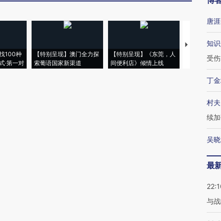
博
唐涯
知识
【推广】走
找100种
【特别呈现】澳门全力探
【特别呈现】《东莞，人
会，让数智科
受伤
式·第一对
索葡语国家新渠道
间便利店》倾情上线
业
丁金
村夫
续加
吴晓
最
22:1
与战