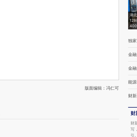
湖北
12
40
独家
金融
金融
能源
版面编辑：冯仁可
财新
议
财
财
写
引