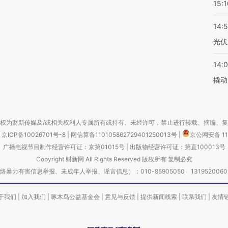
15:1
14:
光伏
14:
撬动
权为财新传媒及/或相关权利人专属所有或持有。未经许可，禁止进行转载、摘编、
京ICP备10026701号-8
|
网信算备110105862729401250013号
|
京公网安备 11
广播电视节目制作经营许可证：京第01015号
|
出版物经营许可证：第直100013号
Copyright 财新网 All Rights Reserved 版权所有 复制必究
害信息举报、未成年人举报、谣言信息）：010-85905050 13195200605 举报邮
于我们
|
加入我们
|
啄木鸟公益基金会
|
意见与反馈
|
提供新闻线索
|
联系我们
|
友情