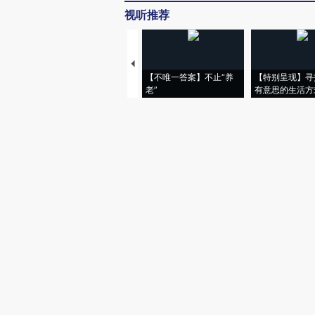
视听推荐
【不唯一答案】不止“养
【特别呈现】寻
老”
有意思的生活方