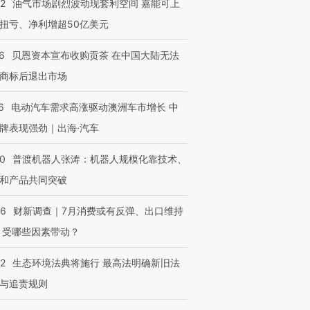
22
油气市场剧烈波动现套利空间 嘉能可上
扭亏、净利增超50亿美元
6
贝恩资本宣布收购贡茶 在中国大陆无法
商标后退出市场
6
电动汽车需求高涨驱动澳洲车市增长 中
牌表现强劲｜出海·汽车
00
普渡机器人张涛：机器人规模化靠技术、
和产品共同突破
56
财新调查｜7月消费或有反弹、出口维持
 受哪些因素带动？
42
生态环境法典将施行 最高法明确新旧法
与追责规则