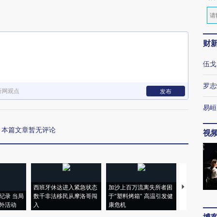
财
伍戈
罗志
新网观点
发布
易峘
本篇文章暂无评论
视
西班牙休达进入紧急状态
加沙上百万流离失所者困
视线｜HYR
纪录 当局
数千非法移民从摩洛哥闯
于“塑料烤箱” 高温引发健
术：是什么
外活动
入
康危机
心“花钱找虐